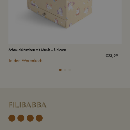
Schmuckkästchen mit Musik – Unicorn
Was
€
23,99
In den Warenkorb
In