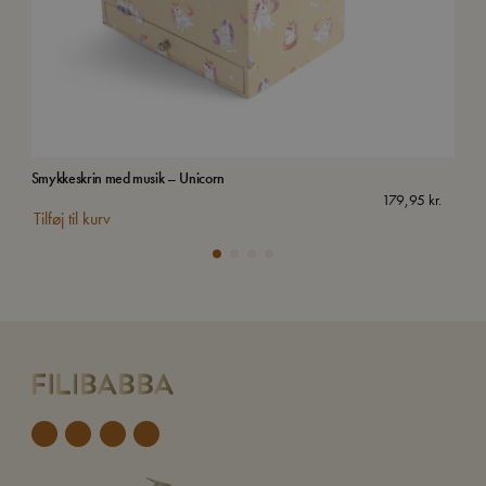
Smykkeskrin med musik – Unicorn
Van
Uds
179,95
kr.
Tilføj til kurv