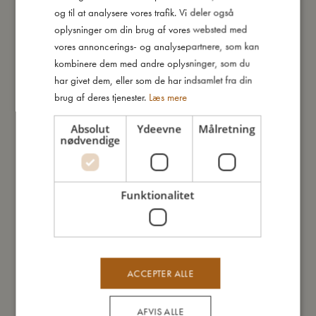
bliver hurtigt en favorit og skaber glæde og julestemning hos
og til at analysere vores trafik. Vi deler også
ENGLISH
små puslespilsentusiaster. Anbefalet alder: 3 år.
oplysninger om din brug af vores websted med
GERMAN
vores annoncerings- og analysepartnere, som kan
Kort om mig:
kombinere dem med andre oplysninger, som du
- Smukke, håndtegnede illustrationer.
har givet dem, eller som de har indsamlet fra din
- Indeholder 4 puslespil med henholdsvis 5, 6, 7 og 8 brikker.
brug af deres tjenester.
Læs mere
- Individuelle æsker - perfekte som gaver.
- Styrker finmotorik og fantasifuld leg.
Absolut
Ydeevne
Målretning
- Egnet fra: 3 år.
nødvendige
Så stor er jeg
Funktionalitet
Jeg er lavet af
ACCEPTER ALLE
Sådan plejer du mig
AFVIS ALLE