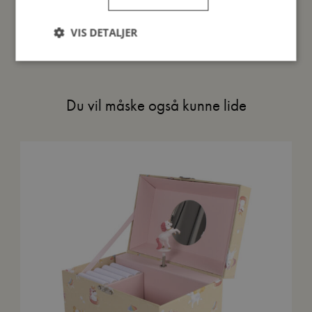
Mine data
VIS DETALJER
Du vil måske også kunne lide