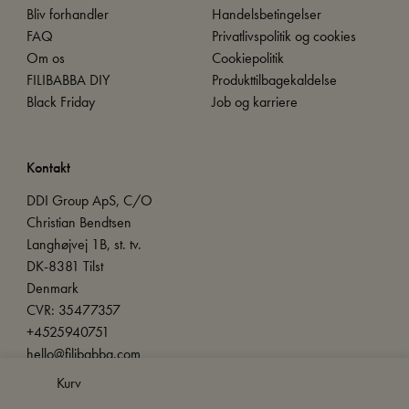
Bliv forhandler
Handelsbetingelser
FAQ
Privatlivspolitik og cookies
Om os
Cookiepolitik
FILIBABBA DIY
Produkttilbagekaldelse
Black Friday
Job og karriere
Kontakt
DDI Group ApS, C/O
Christian Bendtsen
Langhøjvej 1B, st. tv.
DK-8381 Tilst
Denmark
CVR: 35477357
+4525940751
hello@filibabba.com
Kurv