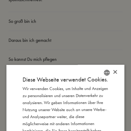
So groß bin ich
Daraus bin ich gemacht
So kannst Du mich pflegen
×
Meine Daten
Diese Webseite verwendet Cookies.
Wir verwenden Cookies, um Inhalte und Anzeigen
DANISH
zu personalisieren und unseren Datenverkehr zu
ENGLISH
analysieren. Wir geben Informationen über Ihre
GERMAN
Nutzung unserer Website auch an unsere Werbe-
Das könnte dir auch gefallen
und Analysepartner weiter, die diese
möglicherweise mit anderen Informationen
kombinieren, die Sie ihnen bereitgestellt haben