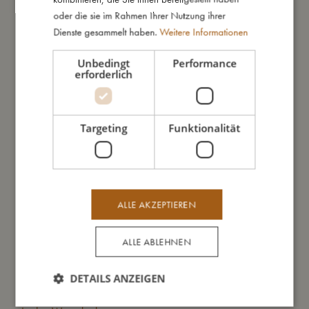
oder die sie im Rahmen Ihrer Nutzung ihrer
Dienste gesammelt haben.
Weitere Informationen
Unbedingt
Performance
erforderlich
Targeting
Funktionalität
ALLE AKZEPTIEREN
ALLE ABLEHNEN
DETAILS ANZEIGEN
Trinkflasche aus rostfreiem Edelstahl - Unicorn Shore
Tri
€
23,99