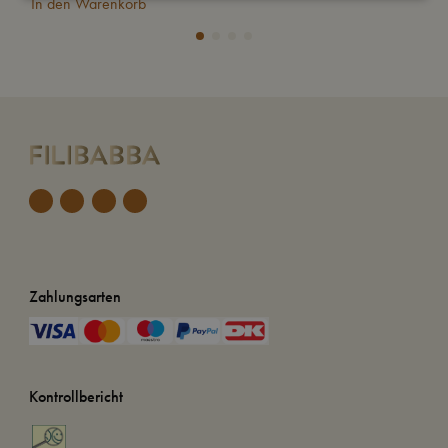
In den Warenkorb
In
Zahlungsarten
Kontrollbericht