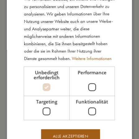
zu personalisieren und unseren Datenverkehr zu
ENGLISH
So kannst Du mich pflegen
analysieren. Wir geben Informationen über Ihre
GERMAN
Nutzung unserer Website auch an unsere Werbe-
und Analysepartner weiter, die diese
Meine Daten
möglicherweise mit anderen Informationen
kombinieren, die Sie ihnen bereitgestellt haben
oder die sie im Rahmen Ihrer Nutzung ihrer
Dienste gesammelt haben.
Weitere Informationen
Das könnte dir auch gefallen
Unbedingt
Performance
erforderlich
Targeting
Funktionalität
ALLE AKZEPTIEREN