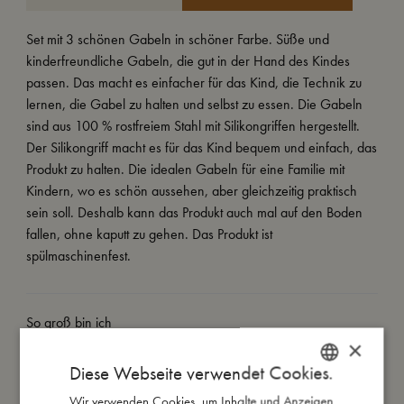
Set mit 3 schönen Gabeln in schöner Farbe. Süße und
kinderfreundliche Gabeln, die gut in der Hand des Kindes
passen. Das macht es einfacher für das Kind, die Technik zu
lernen, die Gabel zu halten und selbst zu essen. Die Gabeln
sind aus 100 % rostfreiem Stahl mit Silikongriffen hergestellt.
Der Silikongriff macht es für das Kind bequem und einfach, das
Produkt zu halten. Die idealen Gabeln für eine Familie mit
Kindern, wo es schön aussehen, aber gleichzeitig praktisch
sein soll. Deshalb kann das Produkt auch mal auf den Boden
fallen, ohne kaputt zu gehen. Das Produkt ist
spülmaschinenfest.
So groß bin ich
×
Diese Webseite verwendet Cookies.
Daraus bin ich gemacht
Wir verwenden Cookies, um Inhalte und Anzeigen
DANISH