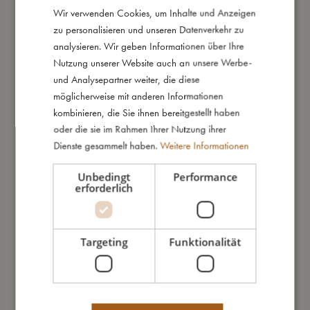
Daraus bin ich gemacht
Wir verwenden Cookies, um Inhalte und Anzeigen
DANISH
zu personalisieren und unseren Datenverkehr zu
ENGLISH
analysieren. Wir geben Informationen über Ihre
So kannst Du mich pflegen
GERMAN
Nutzung unserer Website auch an unsere Werbe-
und Analysepartner weiter, die diese
möglicherweise mit anderen Informationen
Meine Daten
kombinieren, die Sie ihnen bereitgestellt haben
oder die sie im Rahmen Ihrer Nutzung ihrer
Dienste gesammelt haben.
Weitere Informationen
Unbedingt
Performance
erforderlich
Das könnte dir auch gefallen
Targeting
Funktionalität