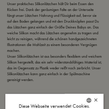
Unser praktisches Silikonlätzchen hält Dir beim Essen den
Rücken frei. Dank der geräumigen Falte an der Unterseite
fängt unser Lätzchen Nahrung und Flüssigkeit auf, bevor sie
auf den Boden gelangen und mit den Druckknöpfen passt Du
das Lätzchen ganz einfach der Größe Deines Babys an. Das
weiche Silikon macht das Lätzchen angenehm zu tragen und
leicht zu reinigen, während die schönen handgezeichneten
Illustrationen die Mahlzeit zu einem besonderen Vergnügen
machen.
Unser Silikonlätzchen ist aus besonders flexiblem und weichem
Silikon hergestellt, das ein sehr widerstandsfähiges Material ist,
das im Gegensatz zu Plastik weder reißt noch zerbricht. Unser
Silikonlätzchen kann ganz einfach in der Spülmaschine
gereinigt werden.
So groß bin ich
×
Diese Webseite verwendet Cookies.