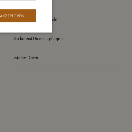
So groß bin ich
 AKZEPTIEREN
Daraus bin ich gemacht
So kannst Du mich pflegen
Meine Daten