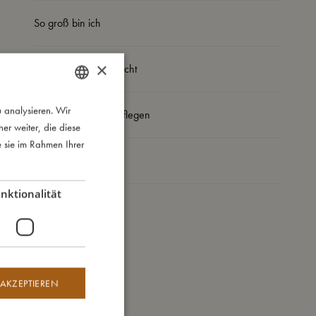
So groß bin ich
×
Daraus bin ich gemacht
 analysieren. Wir
DANISH
So kannst Du mich pflegen
r weiter, die diese
ENGLISH
e sie im Rahmen Ihrer
GERMAN
Meine Daten
nktionalität
 AKZEPTIEREN