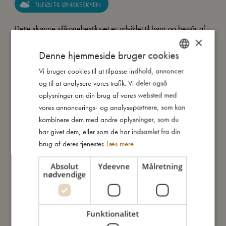
TILFØJ TIL ØNSKESKYEN
Dette skønne silikonebestiksæt er udviklet til børn og består af
×
en ske, en gaffel og en kniv. Silikonehåndtaget gør bestiksættet
nemt at håndtere for små hænder, hvilket motiverer dit barn til
Denne hjemmeside bruger cookies
selv at holde på bestikket og spise.
Vi bruger cookies til at tilpasse indhold, annoncer
DANISH
Vores børnebestik er lavet af 100% rustfrit stål og har et
og til at analysere vores trafik. Vi deler også
ENGLISH
håndtag i blød silikone, som nemt rengøres i
oplysninger om din brug af vores websted med
opvaskemaskinen. Silikone er et meget slidstærkt materiale,
GERMAN
vores annoncerings- og analysepartnere, som kan
der hverken revner eller knækker som plastik. Derfor vil dette
kombinere dem med andre oplysninger, som du
bestik hjælpe dit barn under mange hyggelige måltider.
har givet dem, eller som de har indsamlet fra din
brug af deres tjenester.
Læs mere
Så stor er jeg
Absolut
Ydeevne
Målretning
nødvendige
Jeg er lavet af
Funktionalitet