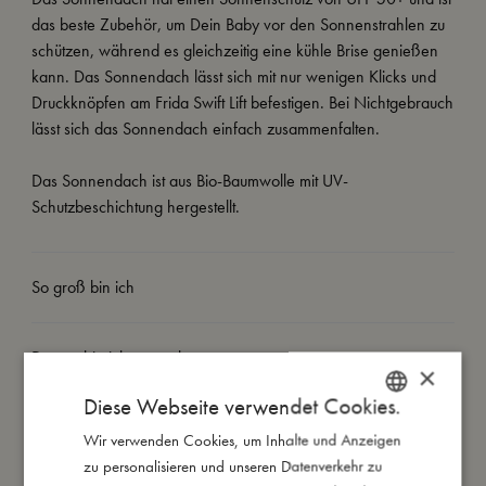
das beste Zubehör, um Dein Baby vor den Sonnenstrahlen zu
schützen, während es gleichzeitig eine kühle Brise genießen
kann. Das Sonnendach lässt sich mit nur wenigen Klicks und
Druckknöpfen am Frida Swift Lift befestigen. Bei Nichtgebrauch
lässt sich das Sonnendach einfach zusammenfalten.
Das Sonnendach ist aus Bio-Baumwolle mit UV-
Schutzbeschichtung hergestellt.
So groß bin ich
Daraus bin ich gemacht
×
Diese Webseite verwendet Cookies.
So kannst Du mich pflegen
Wir verwenden Cookies, um Inhalte und Anzeigen
DANISH
zu personalisieren und unseren Datenverkehr zu
ENGLISH