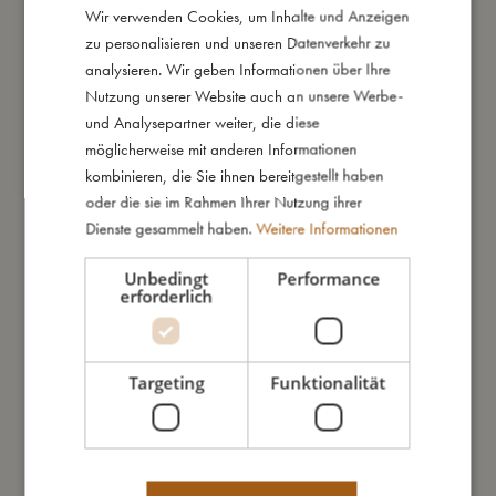
Daraus bin ich gemacht
Wir verwenden Cookies, um Inhalte und Anzeigen
DANISH
zu personalisieren und unseren Datenverkehr zu
ENGLISH
analysieren. Wir geben Informationen über Ihre
So kannst Du mich pflegen
GERMAN
Nutzung unserer Website auch an unsere Werbe-
und Analysepartner weiter, die diese
möglicherweise mit anderen Informationen
Meine Daten
kombinieren, die Sie ihnen bereitgestellt haben
oder die sie im Rahmen Ihrer Nutzung ihrer
Dienste gesammelt haben.
Weitere Informationen
Unbedingt
Performance
erforderlich
Das könnte dir auch gefallen
Targeting
Funktionalität