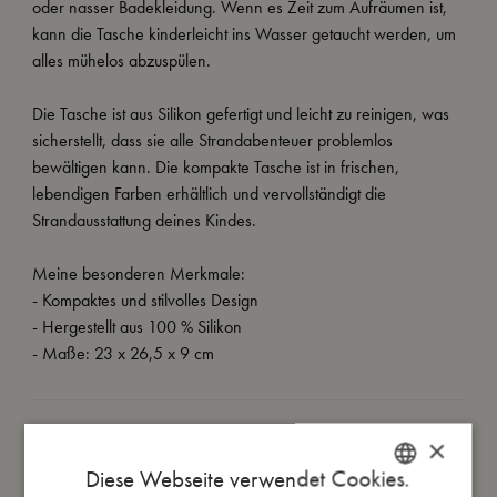
oder nasser Badekleidung. Wenn es Zeit zum Aufräumen ist,
kann die Tasche kinderleicht ins Wasser getaucht werden, um
alles mühelos abzuspülen.
Die Tasche ist aus Silikon gefertigt und leicht zu reinigen, was
sicherstellt, dass sie alle Strandabenteuer problemlos
bewältigen kann. Die kompakte Tasche ist in frischen,
lebendigen Farben erhältlich und vervollständigt die
Strandausstattung deines Kindes.
Meine besonderen Merkmale:
- Kompaktes und stilvolles Design
- Hergestellt aus 100 % Silikon
- Maße: 23 x 26,5 x 9 cm
So groß bin ich
×
Diese Webseite verwendet Cookies.