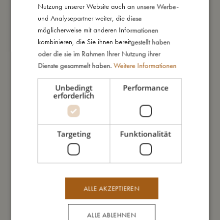
bewältigen kann. Die kompakte Tasche ist in frischen,
GERMAN
Nutzung unserer Website auch an unsere Werbe-
lebendigen Farben erhältlich und vervollständigt die
und Analysepartner weiter, die diese
Strandausstattung deines Kindes.
möglicherweise mit anderen Informationen
kombinieren, die Sie ihnen bereitgestellt haben
Meine besonderen Merkmale:
oder die sie im Rahmen Ihrer Nutzung ihrer
- Kompaktes und stilvolles Design
Dienste gesammelt haben.
Weitere Informationen
- Hergestellt aus 100 % Silikon
- Maße: 23 x 26,5 x 9 cm
Unbedingt
Performance
erforderlich
So groß bin ich
Targeting
Funktionalität
Daraus bin ich gemacht
So kannst Du mich pflegen
ALLE AKZEPTIEREN
ALLE ABLEHNEN
Meine Daten