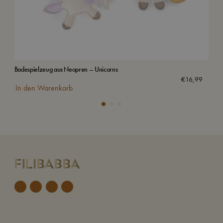
Badespielzeug aus Neopren – Unicorns
Bad
€
16,99
In den Warenkorb
In