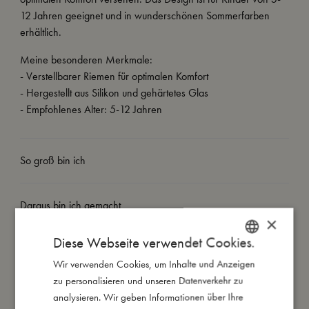
12 Jahren geeignet und in wunderschönen Sommerfarben
erhältlich.
Meine besonderen Merkmale:
- Verstellbarer Riemen für optimalen Komfort
- Hergestellt aus Silikon und gehärtetes Glas
- Empfohlenes Alter: 5-12 Jahren
So groß bin ich
Daraus bin ich gemacht
×
Diese Webseite verwendet Cookies.
So kannst Du mich pflegen
Wir verwenden Cookies, um Inhalte und Anzeigen
DANISH
zu personalisieren und unseren Datenverkehr zu
ENGLISH
Meine Daten
analysieren. Wir geben Informationen über Ihre
GERMAN