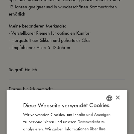
12 Jahren geeignet und in wunderschönen Sommerfarben
erhältlich.
Meine besonderen Merkmale:
- Verstellbarer Riemen für optimalen Komfort
- Hergestellt aus Silikon und gehärtetes Glas
- Empfohlenes Alter: 5-12 Jahren
So groß bin ich
Daraus bin ich gemacht
×
Diese Webseite verwendet Cookies.
So kannst Du mich pflegen
Wir verwenden Cookies, um Inhalte und Anzeigen
DANISH
zu personalisieren und unseren Datenverkehr zu
ENGLISH
Meine Daten
analysieren. Wir geben Informationen über Ihre
GERMAN