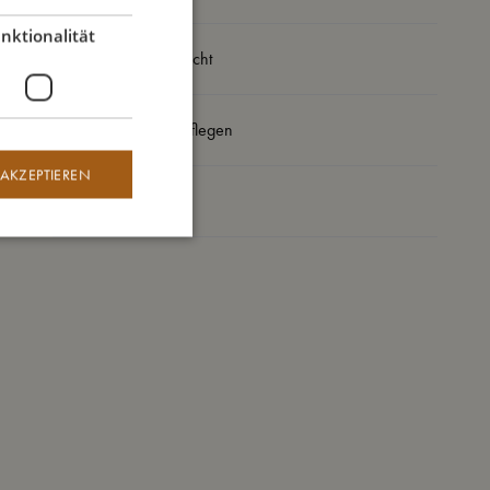
nktionalität
Daraus bin ich gemacht
So kannst Du mich pflegen
 AKZEPTIEREN
Meine Daten