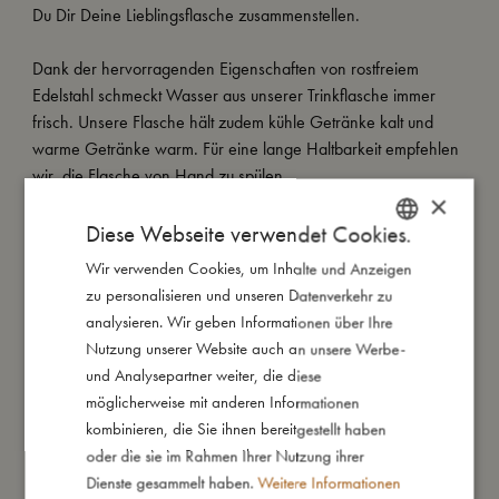
Du Dir Deine Lieblingsflasche zusammenstellen.
Dank der hervorragenden Eigenschaften von rostfreiem
Edelstahl schmeckt Wasser aus unserer Trinkflasche immer
frisch. Unsere Flasche hält zudem kühle Getränke kalt und
warme Getränke warm. Für eine lange Haltbarkeit empfehlen
wir, die Flasche von Hand zu spülen.
×
Meine besonderen Merkmale:
Diese Webseite verwendet Cookies.
- Füllmenge 350 ml.
Wir verwenden Cookies, um Inhalte und Anzeigen
DANISH
- Rostfreier Edelstahl hält Getränke bis zu 12 Stunden warm
zu personalisieren und unseren Datenverkehr zu
ENGLISH
oder kalt.
analysieren. Wir geben Informationen über Ihre
- Enthält einen klassischen Schraubverschluss und einen
GERMAN
Nutzung unserer Website auch an unsere Werbe-
Deckel mit integriertem Strohhalm.
und Analysepartner weiter, die diese
möglicherweise mit anderen Informationen
kombinieren, die Sie ihnen bereitgestellt haben
So groß bin ich
oder die sie im Rahmen Ihrer Nutzung ihrer
Dienste gesammelt haben.
Weitere Informationen