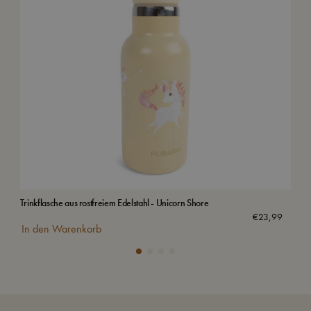
Trinkflasche aus rostfreiem Edelstahl - Unicorn Shore
Bad
Aus
€
23,99
In den Warenkorb