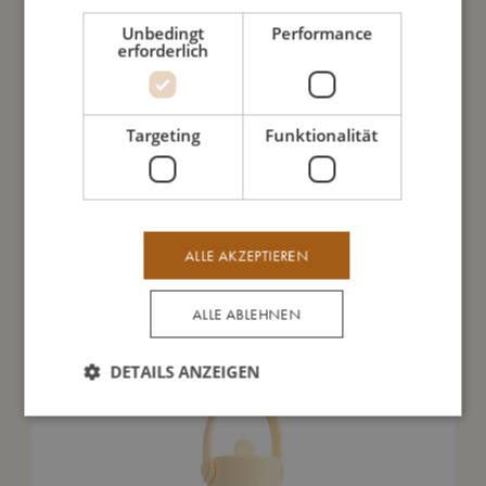
Daraus bin ich gemacht
Unbedingt
Performance
erforderlich
So kannst Du mich pflegen
Targeting
Funktionalität
Meine Daten
ALLE AKZEPTIEREN
Das könnte dir auch gefallen
ALLE ABLEHNEN
DETAILS ANZEIGEN