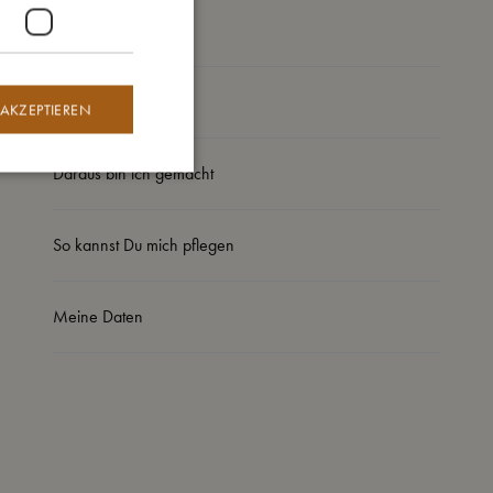
104 (3-4 Jahre)
So groß bin ich
 AKZEPTIEREN
Daraus bin ich gemacht
So kannst Du mich pflegen
Meine Daten