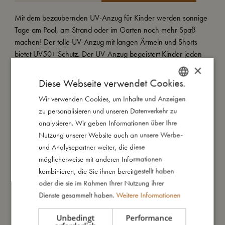
Mit dem bezaubernden UV-Anzug für Kinder werden sonnige
Tage am Pool, am Strand oder im Garten noch mehr Spaß
machen! Der tolle UV-Anzug mit langen Ärmeln und Shorts
bietet UV50+ Schutz. Der UV-Anzug begeistert Kinder jeden
Alters mit fantastischen, handgezeichneten Illustrationen.
×
Diese Webseite verwendet Cookies.
Tauche ein in die magische Welt, die sich direkt unter der
Wasseroberfläche verbirgt. Hier zieht Christian der Wal ruhig
Wir verwenden Cookies, um Inhalte und Anzeigen
DANISH
seine Bahnen – umgeben von seiner großen Meeresfamilie.
zu personalisieren und unseren Datenverkehr zu
ENGLISH
Sanfte Strömungen gleiten über den cremeweißen Hintergrund
analysieren. Wir geben Informationen über Ihre
GERMAN
und begleiten dein Kind auf eine sanfte Reise ins Träumeland.
Nutzung unserer Website auch an unsere Werbe-
und Analysepartner weiter, die diese
Pflegehinweise:
möglicherweise mit anderen Informationen
- Spüle die Badebekleidung nach jedem Baden gründlich unter
kombinieren, die Sie ihnen bereitgestellt haben
laufendem Wasser aus, da die Farben sonst verblassen
oder die sie im Rahmen Ihrer Nutzung ihrer
können
Dienste gesammelt haben.
Weitere Informationen
- Vermeide es, die Kleidung auszuwringen oder zu quetschen,
da dies die Fasern beschädigen und den UV-Schutz verringern
Unbedingt
Performance