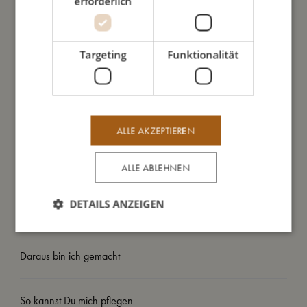
erforderlich
kann
- Lasse die Badebekleidung immer im Schatten liegend
trocknen, damit die Fasern nicht ausleiern
Targeting
Funktionalität
Meine besonderen Merkmale:
- Hergestellt aus 84% recyceltem Polyester, 16% Spandex
- UV-Schutz 50+
- Kann bei 30 Grad im Schonwaschgang in der Maschine
gewaschen werden
ALLE AKZEPTIEREN
- Erhältlich in zwei Größen: 80-92 (1-2 Jahre) und 98-104
(3-4 Jahre)
ALLE ABLEHNEN
DETAILS ANZEIGEN
So groß bin ich
Daraus bin ich gemacht
So kannst Du mich pflegen