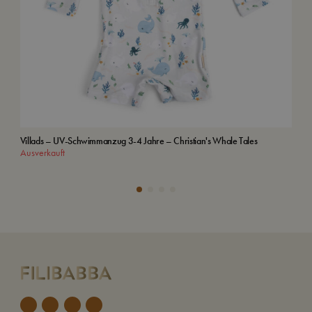
Villads – UV-Schwimmanzug 3-4 Jahre – Christian's Whale Tales
Kap
Ausverkauft
In