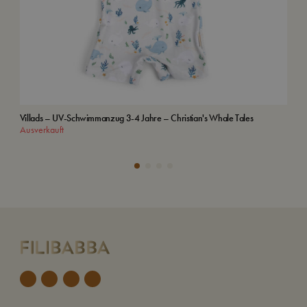
Villads – UV-Schwimmanzug 3-4 Jahre – Christian's Whale Tales
Kap
Ausverkauft
In