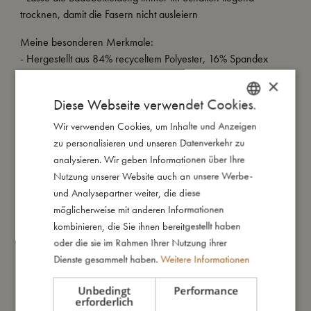
trocknen, damit die Fasern nicht ausleiern
Meine besonderen Merkmale:
- Hergestellt aus 84% recyceltem Polyester, 16% Spandex
- UV-Schutz 50+
×
- Kann bei 30 Grad im Schonwaschgang in der Maschine
Diese Webseite verwendet Cookies.
gewaschen werden
- Erhältlich in zwei Größen: 80-92 (1-2 Jahre) und 98-104
Wir verwenden Cookies, um Inhalte und Anzeigen
DANISH
(3-4 Jahre)
zu personalisieren und unseren Datenverkehr zu
ENGLISH
analysieren. Wir geben Informationen über Ihre
GERMAN
Nutzung unserer Website auch an unsere Werbe-
und Analysepartner weiter, die diese
So groß bin ich
möglicherweise mit anderen Informationen
kombinieren, die Sie ihnen bereitgestellt haben
Daraus bin ich gemacht
oder die sie im Rahmen Ihrer Nutzung ihrer
Dienste gesammelt haben.
Weitere Informationen
So kannst Du mich pflegen
Unbedingt
Performance
erforderlich