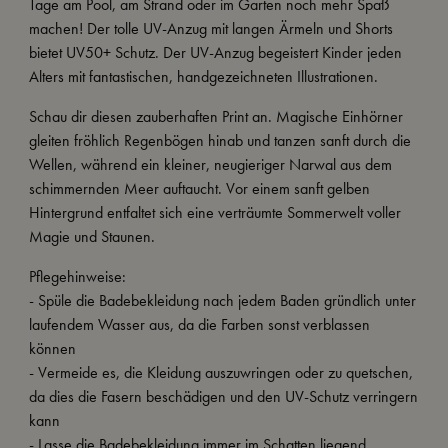
Tage am Pool, am Strand oder im Garten noch mehr Spaß
machen! Der tolle UV-Anzug mit langen Ärmeln und Shorts
bietet UV50+ Schutz. Der UV-Anzug begeistert Kinder jeden
Alters mit fantastischen, handgezeichneten Illustrationen.
Schau dir diesen zauberhaften Print an. Magische Einhörner
gleiten fröhlich Regenbögen hinab und tanzen sanft durch die
Wellen, während ein kleiner, neugieriger Narwal aus dem
schimmernden Meer auftaucht. Vor einem sanft gelben
Hintergrund entfaltet sich eine verträumte Sommerwelt voller
Magie und Staunen.
Pflegehinweise:
- Spüle die Badebekleidung nach jedem Baden gründlich unter
laufendem Wasser aus, da die Farben sonst verblassen
können
- Vermeide es, die Kleidung auszuwringen oder zu quetschen,
da dies die Fasern beschädigen und den UV-Schutz verringern
kann
- Lasse die Badebekleidung immer im Schatten liegend