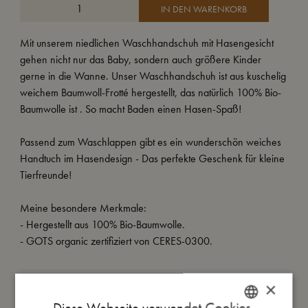
IN DEN WARENKORB
Mit unserem niedlichen Waschhandschuh mit Hasengesicht
gehen nicht nur das Baby, sondern auch größere Kinder
gerne in die Wanne. Unser Waschhandschuh ist aus kuschelig
weichem Baumwoll-Frotté hergestellt, das natürlich 100% Bio-
Baumwolle ist . So macht Baden einen Hasen-Spaß!
Passend zum Waschlappen gibt es ein wunderschön weiches
Handtuch im Hasendesign - Das perfekte Geschenk für kleine
Tierfreunde!
Meine besondere Merkmale:
- Hergestellt aus 100% Bio-Baumwolle.
- GOTS organic zertifiziert von CERES-0300.
×
So groß bin ich
Diese Webseite verwendet Cookies.