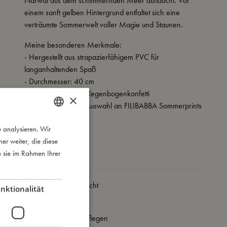
Narwal aus dem schimmernden Meer auftaucht. Vor
einem sanft gelben Hintergrund entfaltet sich eine
verträumte Sommerwelt voller Magie und Staunen.
Meine besonderen Merkmale:
- Hergestellt aus strapazierfähigem PVC für
langanhaltenden Spaß
- Durchmesser: 40 cm
- Gefüllt mit buntem Regenbogenkonfetti
×
- Erhältlich in einer Auswahl an FILIBABBA Sommerprints
 analysieren. Wir
DANISH
r weiter, die diese
ENGLISH
So groß bin ich
e sie im Rahmen Ihrer
GERMAN
Daraus bin ich gemacht
nktionalität
So kannst Du mich pflegen