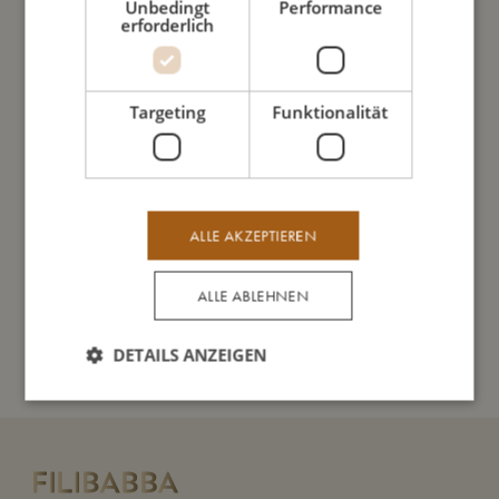
Unbedingt
Performance
Richtlinie
erforderlich
EN-71 zugelassen und trägt die CE-Kennzeichnung.
Targeting
Funktionalität
So groß bin ich
Daraus bin ich gemacht
ALLE AKZEPTIEREN
So kannst Du mich pflegen
ALLE ABLEHNEN
Meine Daten
DETAILS ANZEIGEN