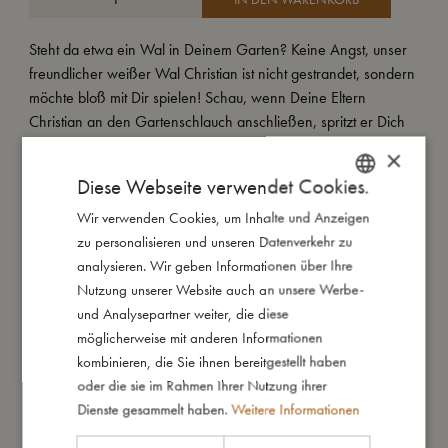
Steht da etwa ein Wal in Deinem Garten? Keine Angst, unser
freundlicher weißer Wal Christian ist nicht gestrandet, sondern
möchte bloß mit Dir spielen! Schau, wenn Deine Eltern
Christian an den Gartenschlauch anschließen, spritzt er Dich
mit Wasser nass. So eine walige Abkühlung bringt größten
×
Spielspaß an warmen Sommertagen.
Diese Webseite verwendet Cookies.
Mit unserem neuen Wassersprinkler zieht unser walförmiger
Wir verwenden Cookies, um Inhalte und Anzeigen
DANISH
Klassiker in Deinen Garten ein und wird zu einem echten
zu personalisieren und unseren Datenverkehr zu
ENGLISH
Sommerhit für Kinder und Erwachsene. Mit einer Länge von
analysieren. Wir geben Informationen über Ihre
GERMAN
100 cm passt unser Wal dabei problemlos in jeden Garten.
Nutzung unserer Website auch an unsere Werbe-
Unser Wassersprinkler besteht aus extra dickem 0,25 mm
und Analysepartner weiter, die diese
starkem PVC.
möglicherweise mit anderen Informationen
kombinieren, die Sie ihnen bereitgestellt haben
Lasst den Badespaß beginnen!
oder die sie im Rahmen Ihrer Nutzung ihrer
Dienste gesammelt haben.
Weitere Informationen
Unser Sprinkler-Wal ist sorgfältig getestet, gemäß der EU-