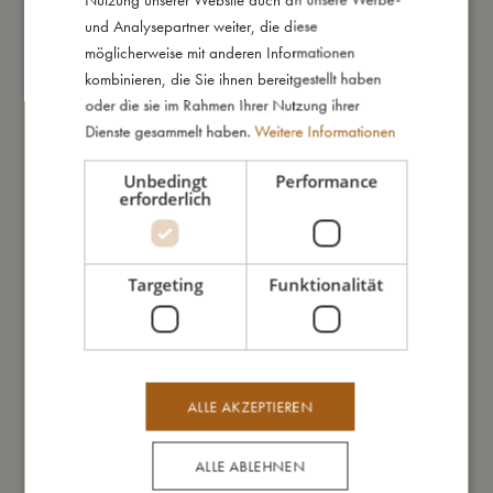
Ohne Schnüre für ein sicheres Plätzchen.
und Analysepartner weiter, die diese
möglicherweise mit anderen Informationen
Wichtig: Das Baby immer mit dem Kopf weg von der Öffnung
kombinieren, die Sie ihnen bereitgestellt haben
in das Babynest legen und das Babynest immer auf eine
oder die sie im Rahmen Ihrer Nutzung ihrer
gerade Oberfläche legen. Das Baby niemals unbeaufsichtigt
Dienste gesammelt haben.
Weitere Informationen
im Babynest liegen lassen.
Unbedingt
Performance
erforderlich
So groß bin ich
Targeting
Funktionalität
Daraus bin ich gemacht
So kannst Du mich pflegen
ALLE AKZEPTIEREN
Meine Daten
ALLE ABLEHNEN