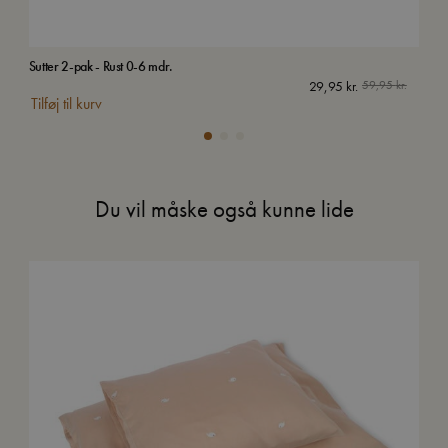
Sutter 2-pak - Rust 0-6 mdr.
Sutt
29,95
kr.
59,95
kr.
Tilføj til kurv
Tilf
Du vil måske også kunne lide