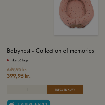
Babynest - Collection of memories
Ikke på lager
Den
Den
649,95
kr.
399,95
kr.
oprindelige
aktuelle
pris
pris
var:
er:
TILFØJ TIL KURV
649,95 kr..
399,95 kr..
TILFØJ TIL ØNSKESKYEN