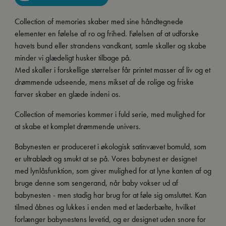
Collection of memories skaber med sine håndtegnede
elementer en følelse af ro og frihed. Følelsen af at udforske
havets bund eller strandens vandkant, samle skaller og skabe
minder vi glædeligt husker tilbage på.
Med skaller i forskellige størrelser får printet masser af liv og et
drømmende udseende, mens mikset af de rolige og friske
farver skaber en glæde indeni os.
Collection of memories kommer i fuld serie, med mulighed for
at skabe et komplet drømmende univers.
Babynesten er produceret i økologisk satinvævet bomuld, som
er ultrablødt og smukt at se på. Vores babynest er designet
med lynlåsfunktion, som giver mulighed for at lyne kanten af og
bruge denne som sengerand, når baby vokser ud af
babynesten - men stadig har brug for at føle sig omsluttet. Kan
tilmed åbnes og lukkes i enden med et læderbælte, hvilket
forlænger babynestens levetid, og er designet uden snore for