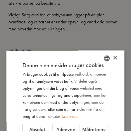
at sikre barnet på bedste vis.
Vigtigt: Sørg altid for, at babynesten ligger på en plan
overflade, og at barnet er under opsyn, og vend altid barnet
med hovedet modsat lukningen.
Så stor er jeg
×
Denne hjemmeside bruger cookies
Jeg er lavet af
Vi bruger cookies til at tilpasse indhold, annoncer
DANISH
og til at analysere vores trafik. Vi deler også
ENGLISH
oplysninger om din brug af vores websted med
Sådan plejer du mig
GERMAN
vores annoncerings- og analysepartnere, som kan
kombinere dem med andre oplysninger, som du
Mine data
har givet dem, eller som de har indsamlet fra din
brug af deres tjenester.
Læs mere
Absolut
Ydeevne
Målretning