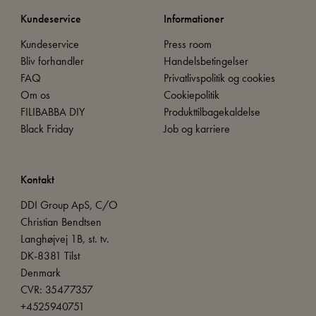
Kundeservice
Informationer
Kundeservice
Press room
Bliv forhandler
Handelsbetingelser
FAQ
Privatlivspolitik og cookies
Om os
Cookiepolitik
FILIBABBA DIY
Produkttilbagekaldelse
Black Friday
Job og karriere
Kontakt
DDI Group ApS, C/O
Christian Bendtsen
Langhøjvej 1B, st. tv.
DK-8381 Tilst
Denmark
CVR: 35477357
+4525940751