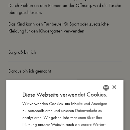
Durch Ziehen an den Riemen an der Öffnung, wird die Tasche
oben geschlossen.
Das Kind kann den Turnbeutel für Sport oder zusätzliche
Kleidung für den Kindergarten verwenden.
So groß bin ich
Daraus bin ich gemacht
×
So kannst Du mich pflegen
Diese Webseite verwendet Cookies.
Wir verwenden Cookies, um Inhalte und Anzeigen
DANISH
Meine Daten
zu personalisieren und unseren Datenverkehr zu
ENGLISH
analysieren. Wir geben Informationen über Ihre
GERMAN
Nutzung unserer Website auch an unsere Werbe-