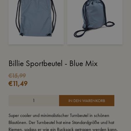
Billie Sportbeutel - Blue Mix
Ursprünglicher
Aktueller
€
15,99
€
11,49
Preis
Preis
war:
ist:
€15,99
€11,49.
IN DEN WARENKORB
Super cooler und minimalistischer Turnbeutel in schönen
Blautönen. Der Turnbeutel hat eine Standardgröße und hat
Riemen, sodass er wie ein Rucksack getragen werden kann.