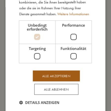
kombinieren, die Sie ihnen bereitgestellt haben
die dazu passende Edelstahlflasche.
oder die sie im Rahmen Ihrer Nutzung ihrer
Dienste gesammelt haben.
Weitere Informationen
So groß bin ich
Unbedingt
Performance
erforderlich
Daraus bin ich gemacht
Targeting
Funktionalität
So kannst Du mich pflegen
Meine Daten
ALLE AKZEPTIEREN
ALLE ABLEHNEN
DETAILS ANZEIGEN
Das könnte dir auch gefallen