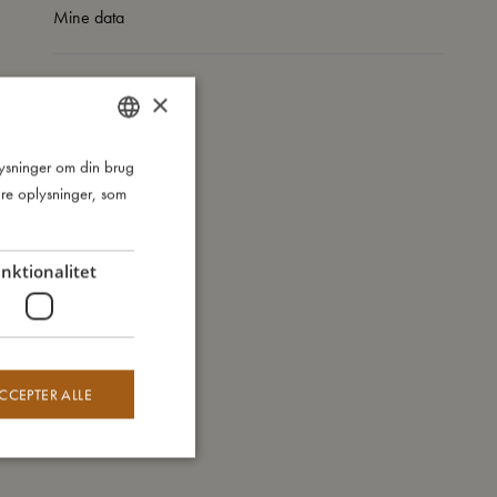
Mine data
×
plysninger om din brug
DANISH
re oplysninger, som
ENGLISH
GERMAN
nktionalitet
CCEPTER ALLE