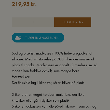
219,95
kr.
TILFØJ TIL KURV
TILFØJ TIL ØNSKESKYEN
Sød og praktisk madkasse i 100% fødevaregodkendt
silikone. Med sin størrelse på 700 ml er der masser af
plads til snacks. Madkassen er opdelt i 3 mindre rum, så
maden kan forblive adskilt, som mange børn
foretrækker.
Det fleksible låg lukker tæt, så alt bliver på plads.
Silikone er et meget holdbart materiale, der ikke
knækker eller går i stykker som plastik.
Silikonemadkassen kan tåle såvel mikroovn som ovn og