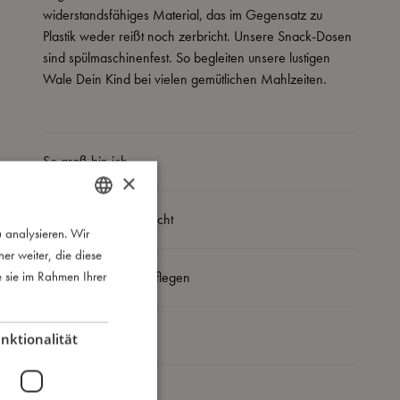
widerstandsfähiges Material, das im Gegensatz zu
Plastik weder reißt noch zerbricht. Unsere Snack-Dosen
sind spülmaschinenfest. So begleiten unsere lustigen
Wale Dein Kind bei vielen gemütlichen Mahlzeiten.
So groß bin ich
×
Daraus bin ich gemacht
 analysieren. Wir
DANISH
r weiter, die diese
ENGLISH
e sie im Rahmen Ihrer
So kannst Du mich pflegen
GERMAN
Meine Daten
nktionalität