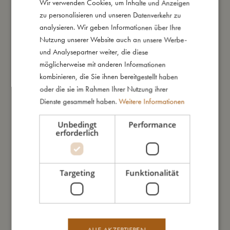
Wir verwenden Cookies, um Inhalte und Anzeigen
DANISH
zu personalisieren und unseren Datenverkehr zu
ENGLISH
analysieren. Wir geben Informationen über Ihre
So kannst Du mich pflegen
GERMAN
Nutzung unserer Website auch an unsere Werbe-
und Analysepartner weiter, die diese
Meine Daten
möglicherweise mit anderen Informationen
kombinieren, die Sie ihnen bereitgestellt haben
oder die sie im Rahmen Ihrer Nutzung ihrer
Dienste gesammelt haben.
Weitere Informationen
Unbedingt
Performance
Das könnte dir auch gefallen
erforderlich
SALE
Targeting
Funktionalität
ALLE AKZEPTIEREN