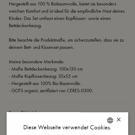
Hergestellt aus 100 % Biobaumwolle, bietet sie besonders
weichen Komfort und ist ideal für die empfindliche Haut deines
Kindes. Das Set umfasst einen Kopfkissen- sowie einen
Bettdeckenbezug.
Bitte beachte die Produktmaße, um sicherzustellen, dass sie zu
deinem Bett- und Kissenset passen.
Meine besondere Merkmale:
- Maße Bettdeckenbezug: 100x130 cm
- Maße Kopfkissenbezug: 35x55 cm
- Hergestellt aus 100% Bio-Baumwolle.
- GOTS organic zertifiziert von CERES-0300.
So groß bin ich
×
Diese Webseite verwendet Cookies.
Daraus bin ich gemacht