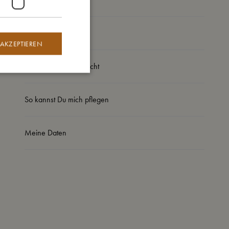
So groß bin ich
 AKZEPTIEREN
Daraus bin ich gemacht
So kannst Du mich pflegen
Meine Daten