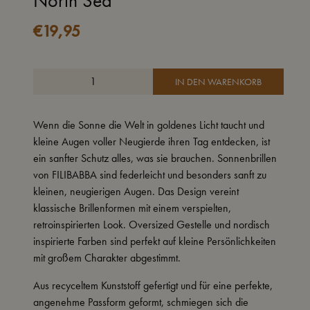
North Sea
€
19,95
IN DEN WARENKORB
Wenn die Sonne die Welt in goldenes Licht taucht und
kleine Augen voller Neugierde ihren Tag entdecken, ist
ein sanfter Schutz alles, was sie brauchen. Sonnenbrillen
von FILIBABBA sind federleicht und besonders sanft zu
kleinen, neugierigen Augen. Das Design vereint
klassische Brillenformen mit einem verspielten,
retroinspirierten Look. Oversized Gestelle und nordisch
inspirierte Farben sind perfekt auf kleine Persönlichkeiten
mit großem Charakter abgestimmt.
Aus recyceltem Kunststoff gefertigt und für eine perfekte,
angenehme Passform geformt, schmiegen sich die