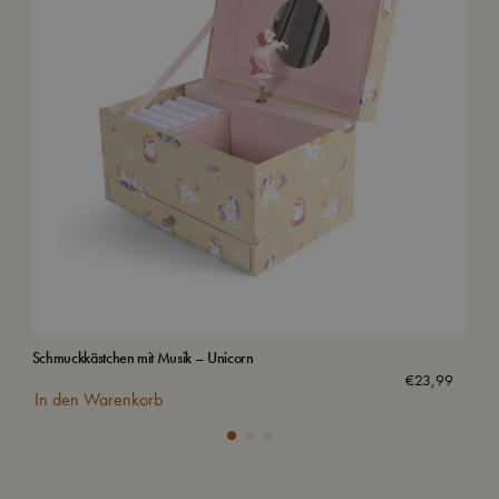
Schmuckkästchen mit Musik – Unicorn
Was
€
23,99
In den Warenkorb
In