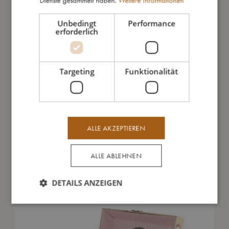
Dienste gesammelt haben.
Weitere Informationen
Daraus bin ich gemacht
Unbedingt
Performance
erforderlich
So kannst Du mich pflegen
Targeting
Funktionalität
Meine Daten
ALLE AKZEPTIEREN
Das könnte dir auch gefallen
ALLE ABLEHNEN
DETAILS ANZEIGEN