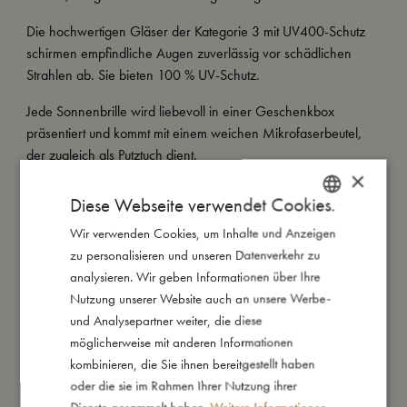
Die hochwertigen Gläser der Kategorie 3 mit UV400-Schutz
schirmen empfindliche Augen zuverlässig vor schädlichen
Strahlen ab. Sie bieten 100 % UV-Schutz.
Jede Sonnenbrille wird liebevoll in einer Geschenkbox
präsentiert und kommt mit einem weichen Mikrofaserbeutel,
der zugleich als Putztuch dient.
×
Meine besonderen Merkmale:
Diese Webseite verwendet Cookies.
– Gefertigt aus recyceltem Kunststoff
Wir verwenden Cookies, um Inhalte und Anzeigen
DANISH
– Flexibles Material mit weicher Oberfläche
zu personalisieren und unseren Datenverkehr zu
– UV400-Gläser (Kategorie 3)
ENGLISH
analysieren. Wir geben Informationen über Ihre
– Inklusive weichem Mikrofaserbeutel, der auch als Putztuch
GERMAN
Nutzung unserer Website auch an unsere Werbe-
dient
und Analysepartner weiter, die diese
– Erhältlich in zwei Größen: 1–3 Jahre und 4–7 Jahre
möglicherweise mit anderen Informationen
kombinieren, die Sie ihnen bereitgestellt haben
oder die sie im Rahmen Ihrer Nutzung ihrer
So groß bin ich