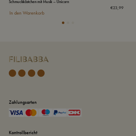
Schmuckkästchen mit Musik – Unicorn
Was
€
23,99
In den Warenkorb
In
Zahlungsarten
Kontrollbericht