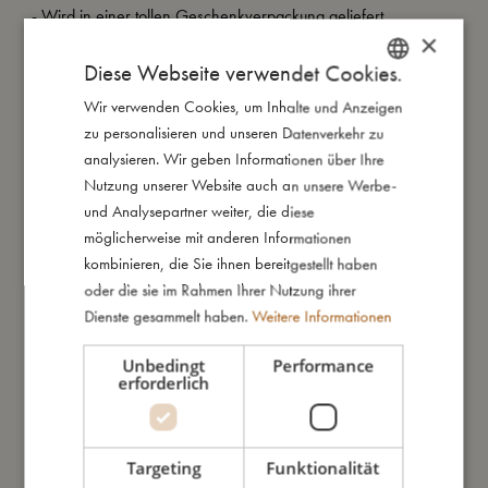
- Wird in einer tollen Geschenkverpackung geliefert.
×
- Geeignet ab 3 Jahren.
Diese Webseite verwendet Cookies.
Wir verwenden Cookies, um Inhalte und Anzeigen
DANISH
So groß bin ich
zu personalisieren und unseren Datenverkehr zu
ENGLISH
analysieren. Wir geben Informationen über Ihre
GERMAN
Nutzung unserer Website auch an unsere Werbe-
Daraus bin ich gemacht
und Analysepartner weiter, die diese
möglicherweise mit anderen Informationen
So kannst Du mich pflegen
kombinieren, die Sie ihnen bereitgestellt haben
oder die sie im Rahmen Ihrer Nutzung ihrer
Dienste gesammelt haben.
Weitere Informationen
Meine Daten
Unbedingt
Performance
erforderlich
Targeting
Funktionalität
Das könnte dir auch gefallen