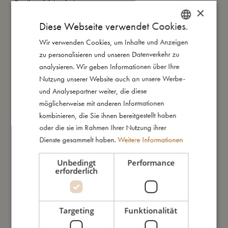
Textilproduktion bei.
×
Diese Webseite verwendet Cookies.
So groß bin ich
Wir verwenden Cookies, um Inhalte und Anzeigen
DANISH
zu personalisieren und unseren Datenverkehr zu
ENGLISH
analysieren. Wir geben Informationen über Ihre
Daraus bin ich gemacht
GERMAN
Nutzung unserer Website auch an unsere Werbe-
und Analysepartner weiter, die diese
möglicherweise mit anderen Informationen
So kannst Du mich pflegen
kombinieren, die Sie ihnen bereitgestellt haben
oder die sie im Rahmen Ihrer Nutzung ihrer
Dienste gesammelt haben.
Weitere Informationen
Meine Daten
Unbedingt
Performance
erforderlich
Das könnte dir auch gefallen
Targeting
Funktionalität