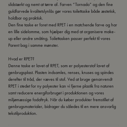
slidstærkt og nemt at tørre af. Farven “Tornado” og den fine
guldfarvede kvalitetslynlås gør vores toilettaske både æstetisk,
holdbar og praktisk.
Den fine taske er foret med RPET i en matchende farve og har
en lille sidelomme, som hjælper dig med at organisere make-
up eller andre småting. Toilettasken passer perfekt til vores
Parent bag i samme mønster.
Hvad er RPET?
Denne taske er lavet af RPET, som er polyesterstof lavet af
genbrugsplast. Plasten indsamles, renses, knuses og spindes
derefter til tråd, der væves til stof. Ved at bruge genanvendt
RPET i stedet for ny polyester kan vi fjerne plastik fra naturen
samt reducere energiforbruget i produktionen og vores
miljømæssige fodaftryk. Når du køber produkter fremstillet af
genbrugsmaterialer, bidrager du således til en mere ansvarlig
tekstilproduktion.