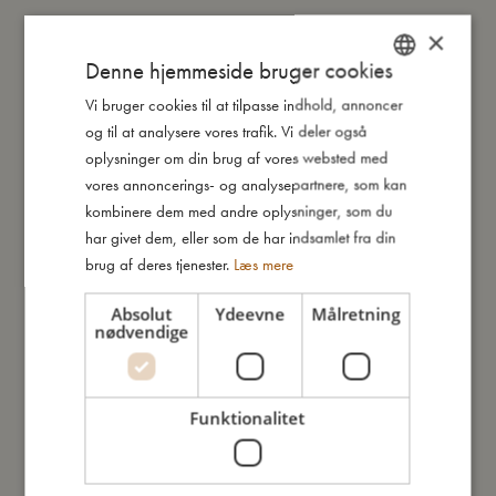
Så stor er jeg
×
Denne hjemmeside bruger cookies
Jeg er lavet af
Vi bruger cookies til at tilpasse indhold, annoncer
DANISH
og til at analysere vores trafik. Vi deler også
ENGLISH
oplysninger om din brug af vores websted med
Sådan plejer du mig
GERMAN
vores annoncerings- og analysepartnere, som kan
kombinere dem med andre oplysninger, som du
har givet dem, eller som de har indsamlet fra din
Mine data
brug af deres tjenester.
Læs mere
Absolut
Ydeevne
Målretning
nødvendige
Du vil måske også kunne lide
Funktionalitet