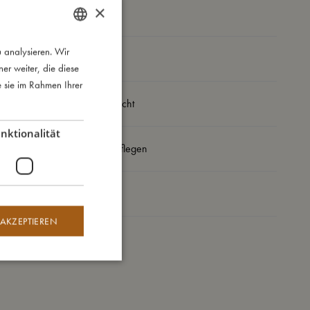
×
 analysieren. Wir
DANISH
So groß bin ich
r weiter, die diese
ENGLISH
e sie im Rahmen Ihrer
GERMAN
Daraus bin ich gemacht
nktionalität
So kannst Du mich pflegen
Meine Daten
 AKZEPTIEREN