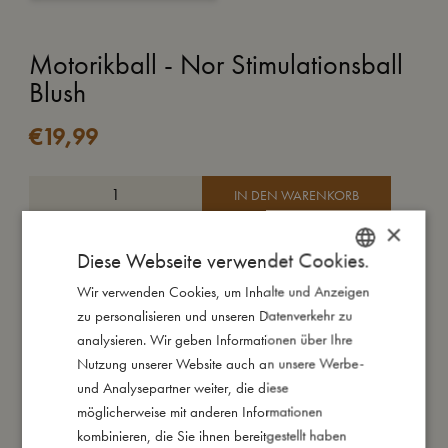
Motorikball - Nor Stimulationsball
Blush
€
19,99
IN DEN WARENKORB
×
Der Nor Stimulationsball ist für die motorische Entwicklung
Diese Webseite verwendet Cookies.
konzipiert. Mit viel Herz haben wir eine Kollektion mit
Wir verwenden Cookies, um Inhalte und Anzeigen
DANISH
Motorikbällen geschaffen - mit sinnesbereichernden
zu personalisieren und unseren Datenverkehr zu
Oberflächen und in feinen Farbnuancen.
ENGLISH
analysieren. Wir geben Informationen über Ihre
GERMAN
Nutzung unserer Website auch an unsere Werbe-
Der Nor Stimulationsball ist aus 100% Naturkautschuk und hilft
und Analysepartner weiter, die diese
beim stimulieren der motorischen Fähigkeiten und
möglicherweise mit anderen Informationen
Greifreflexen der Kleinsten. Mit einem angenehmen
kombinieren, die Sie ihnen bereitgestellt haben
Glockenton im Inneren wird auch das Gehör stimuliert.