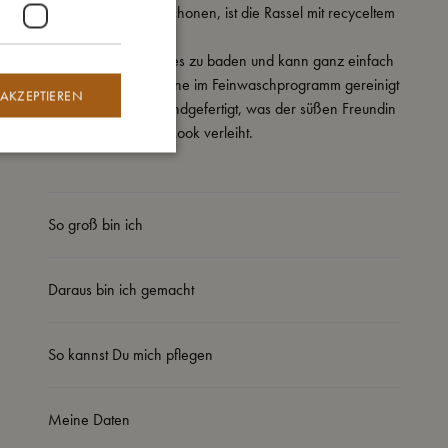
Um die Umwelt zu schonen, ist die Rassel mit recyceltem
Polyester gefüllt.
Karla, die Kuh, liebt es zu baden und kann ganz einfach
in der Waschmaschine im Feinwaschprogramm gereinigt
 AKZEPTIEREN
werden. Karla ist handgefertigt, was der süßen Freundin
einen einzigartigen Look verleiht.
So groß bin ich
Daraus bin ich gemacht
So kannst Du mich pflegen
Meine Daten