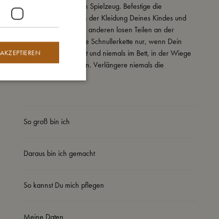
Schnullerkette ist kein Spielzeug. Befestige die
Schnullerkette nur an der Kleidung Deines Kindes und
nie an Bändern oder anderen losen Teilen an der
Kleidung. Benutze die Schnullerkette nur, wenn Dein
 AKZEPTIEREN
Kind unter Aufsicht ist und niemals im Bett, in der Wiege
oder im Kinderwagen. Verlängere niemals die
Schnullerkette.
So groß bin ich
Daraus bin ich gemacht
So kannst Du mich pflegen
Meine Daten