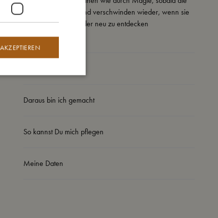
– Die Farben erscheinen wie durch Magie, sobald die
Matte nass wird – und verschwinden wieder, wenn sie
trocknet. Immer wieder neu zu entdecken
 AKZEPTIEREN
So groß bin ich
Daraus bin ich gemacht
So kannst Du mich pflegen
Meine Daten