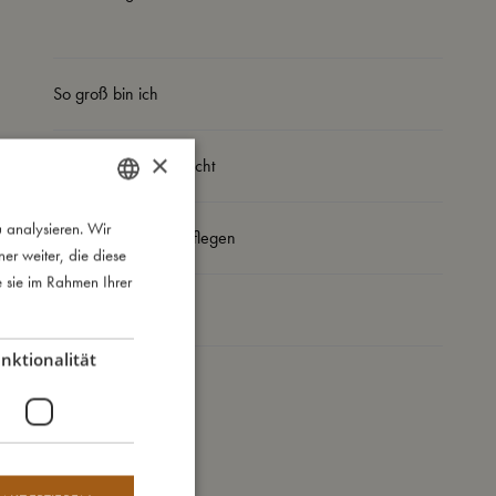
So groß bin ich
×
Daraus bin ich gemacht
 analysieren. Wir
DANISH
So kannst Du mich pflegen
r weiter, die diese
ENGLISH
e sie im Rahmen Ihrer
GERMAN
Meine Daten
nktionalität