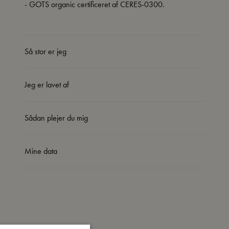
- GOTS organic certificeret af CERES-0300.
Så stor er jeg
Jeg er lavet af
Sådan plejer du mig
Mine data