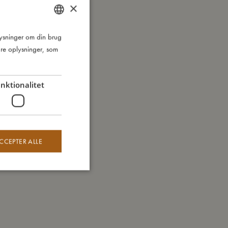
×
plysninger om din brug
DANISH
re oplysninger, som
ENGLISH
GERMAN
nktionalitet
CCEPTER ALLE