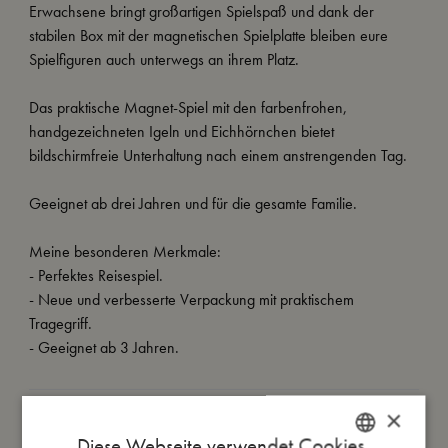
Erwachsene bringt großartigen Spielspaß und dank der
stabilen Box mit der magnetischen Spielplatte bleiben eure
Spielfiguren auch unterwegs an ihrem Platz.
Das praktische Magnet-Spiel mit den farbenfrohen,
handgezeichneten Igeln und Eichhörnchen bietet
bildschirmfreie Unterhaltung nach einem anstrengenden Tag.
Geeignet ab drei Jahren und für die gesamte Familie.
Meine besonderen Merkmale:
- Perfektes Reisespiel.
- Neue und verbesserte Verpackung mit praktischem
Tragegriff.
- Geeignet ab 3 Jahren.
×
So groß bin ich
Diese Webseite verwendet Cookies.