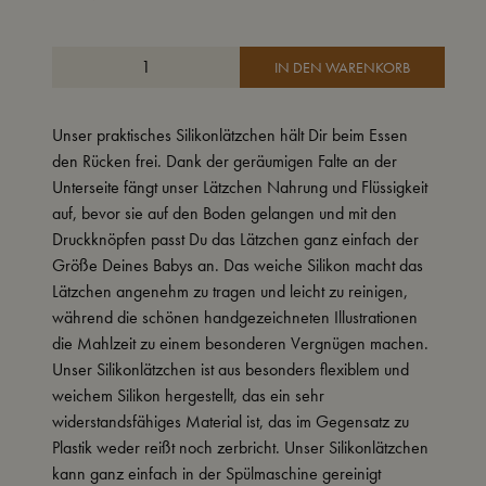
IN DEN WARENKORB
Unser praktisches Silikonlätzchen hält Dir beim Essen
den Rücken frei. Dank der geräumigen Falte an der
Unterseite fängt unser Lätzchen Nahrung und Flüssigkeit
auf, bevor sie auf den Boden gelangen und mit den
Druckknöpfen passt Du das Lätzchen ganz einfach der
Größe Deines Babys an. Das weiche Silikon macht das
Lätzchen angenehm zu tragen und leicht zu reinigen,
während die schönen handgezeichneten Illustrationen
die Mahlzeit zu einem besonderen Vergnügen machen.
Unser Silikonlätzchen ist aus besonders flexiblem und
weichem Silikon hergestellt, das ein sehr
widerstandsfähiges Material ist, das im Gegensatz zu
Plastik weder reißt noch zerbricht. Unser Silikonlätzchen
kann ganz einfach in der Spülmaschine gereinigt