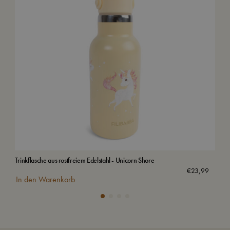
Trinkflasche aus rostfreiem Edelstahl - Unicorn Shore
Bad
Aus
€
23,99
In den Warenkorb