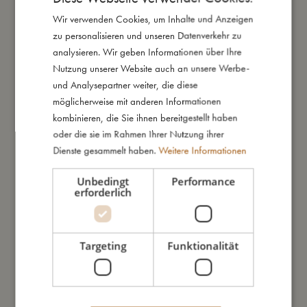
Deckel mit integriertem Strohhalm. So passt sich die Flasche
Wir verwenden Cookies, um Inhalte und Anzeigen
DANISH
Deinen Vorlieben an - jeden Tag.
zu personalisieren und unseren Datenverkehr zu
ENGLISH
analysieren. Wir geben Informationen über Ihre
Dank der hervorragenden Eigenschaften des Materials
GERMAN
Nutzung unserer Website auch an unsere Werbe-
schmeckt das Wasser aus unseren Edelstahlflaschen immer
und Analysepartner weiter, die diese
frisch. Die Flasche hält kalte Getränke kalt und heiße Getränke
möglicherweise mit anderen Informationen
warm.
kombinieren, die Sie ihnen bereitgestellt haben
Die Flasche fasst 350 ml.
oder die sie im Rahmen Ihrer Nutzung ihrer
Um das Beste aus Deiner Edelstahlflasche herauszuholen,
Dienste gesammelt haben.
Weitere Informationen
empfehlen wir, sie mit der Hand zu spülen.
Unbedingt
Performance
Du hast die Wahl zwischen den niedlichen Hasen und den
erforderlich
beliebtesten Bauernhoftieren.
Die Edelstahlflasche ist ein perfekter Begleiter für unterwegs für
unsere dazu passende Silikon-Lunchbox.
Targeting
Funktionalität
So groß bin ich