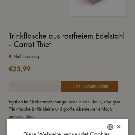
Trinkflasche aus rostfreiem Edelstahl
- Carrot Thief
Nicht vorrätig
€
23,99
IN DEN WARENKORB
Egal ob im Großstadtdschungel oder in der Natur, eine gute
Trinkflasche ist für kleine und große Abenteurer einfach
unverzichtbar.
Unsere Trinkflasche aus Edelstahl wird mit zwei Verschlüssen
×
geliefert: einem klassischen Schraubverschluss und einem
Diese Webseite verwendet Cookies.