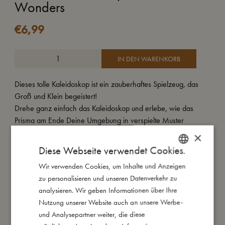
Wonders
€
6,99
IN DEN WARENKORB
Dieses tolle Kaleidoskop ist ein zauberhaftes Spielzeug, das
Groß und Klein begeistert!
Drehe ganz einfach das Kaleidoskop und erlebe, wie das
Prisma am Ende Deine Umgebung in verspielte Muster
verwandelt.
×
Dein neues Kristall-Kaleidoskop wird in einer feinen
Diese Webseite verwendet Cookies.
Geschenkverpackung geliefert und ist in vielen tollen Prints
Wir verwenden Cookies, um Inhalte und Anzeigen
DANISH
erhältlich.
zu personalisieren und unseren Datenverkehr zu
ENGLISH
analysieren. Wir geben Informationen über Ihre
Meine besonderen Merkmale:
GERMAN
Nutzung unserer Website auch an unsere Werbe-
und Analysepartner weiter, die diese