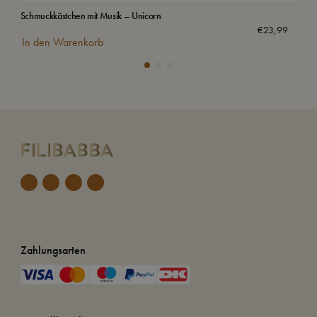
Schmuckkästchen mit Musik – Unicorn
Was
€
23,99
In den Warenkorb
In
Zahlungsarten