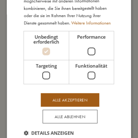
möglicherweise mit anderen Informationen
- Neue Version unseres meistverkauften Spielzeugs.
kombinieren, die Sie ihnen bereitgestellt haben
- Wird in einer tollen Geschenkverpackung geliefert.
oder die sie im Rahmen Ihrer Nutzung ihrer
- Geeignet ab 3 Jahren.
Dienste gesammelt haben.
Weitere Informationen
Unbedingt
Performance
So groß bin ich
erforderlich
Daraus bin ich gemacht
Targeting
Funktionalität
So kannst Du mich pflegen
Meine Daten
ALLE AKZEPTIEREN
ALLE ABLEHNEN
DETAILS ANZEIGEN