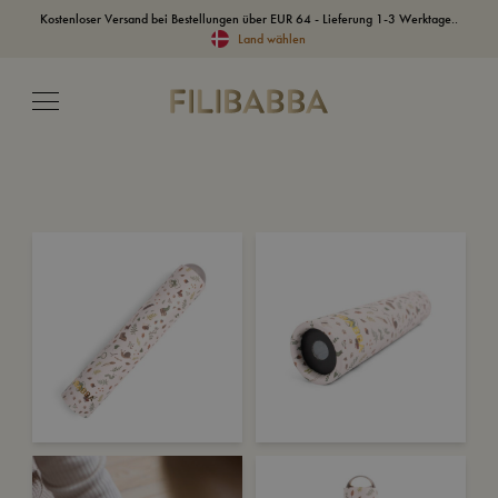
Kostenloser Versand bei Bestellungen über EUR 64 - Lieferung 1-3 Werktage..
Land wählen