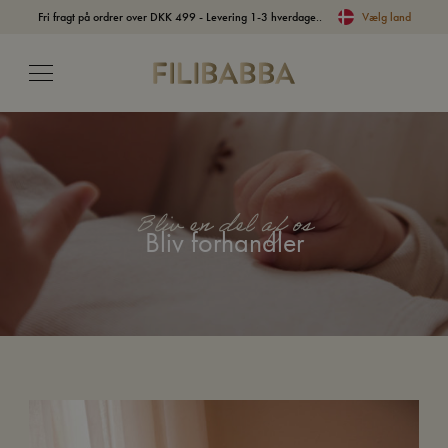
Fri fragt på ordrer over DKK 499 - Levering 1-3 hverdage..
Vælg land
Bliv en del af os
Bliv forhandler