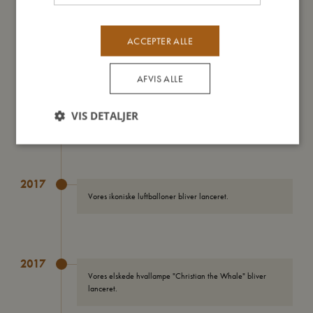
FILIBABBA bliver grundlagt af vennerne og
forretningspartnerne Lasse Rolighed Olesen og Christian
Bendtsen.
ACCEPTER ALLE
AFVIS ALLE
2017
VIS DETALJER
Vi modtager GOTS-certifikatet.
2017
Vores ikoniske luftballoner bliver lanceret.
2017
Vores elskede hvallampe "Christian the Whale" bliver
lanceret.