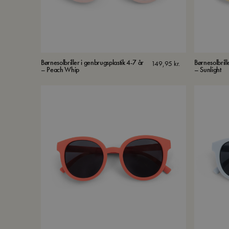
Børnesolbriller i genbrugsplastik 4-7 år
Børnesolbrill
149,95
kr.
– Peach Whip
– Sunlight