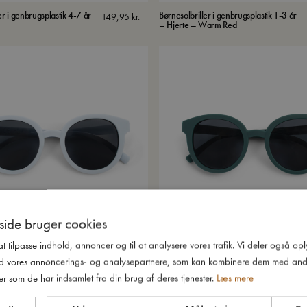
er i genbrugsplastik 4-7 år
Børnesolbriller i genbrugsplastik 1-3 år
149,95
kr.
– Hjerte – Warm Red
ide bruger cookies
 at tilpasse indhold, annoncer og til at analysere vores trafik. Vi deler også o
er i genbrugsplastik 1-3 år
Børnesolbriller i genbrugsplastik 1-3 år
149,95
kr.
d vores annoncerings- og analysepartnere, som kan kombinere dem med and
– North Sea
er som de har indsamlet fra din brug af deres tjenester.
Læs mere