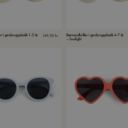
er i genbrugsplastik 1-3 år
Børnesolbriller i genbrugsplastik 4-7 år
149,95
kr.
– Sunlight