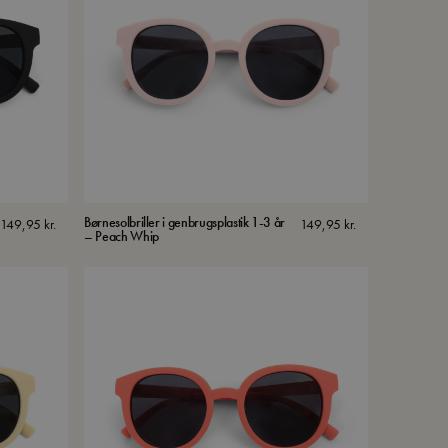
Børnesolbriller i genbrugsplastik 1-3 år
149,95
kr.
149,95
kr.
– Peach Whip