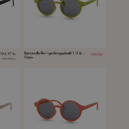
Børnesolbriller i genbrugsplastik 1-3 år -
104,97
kr.
Udsolgt
Oasis
149,95
kr.