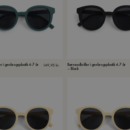
er i genbrugsplastik 4-7 år
Børnesolbriller i genbrugsplastik 4-7 år
149,95
kr.
– Black