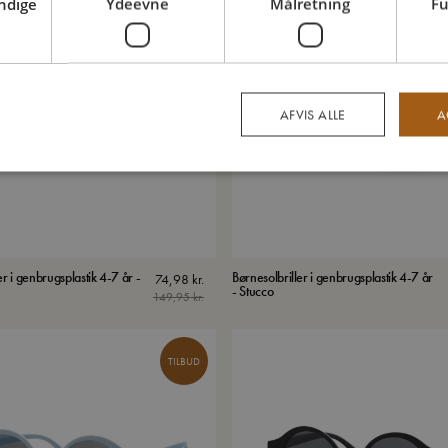
ndige
Ydeevne
Målretning
Fu
TILBUD
AFVIS ALLE
A
er i genbrugsplastik 4-7 år -
Børnesolbriller i genbrugsplastik 4-7 år
74,98
kr.
- Stucco
149,95
kr.
TILBUD