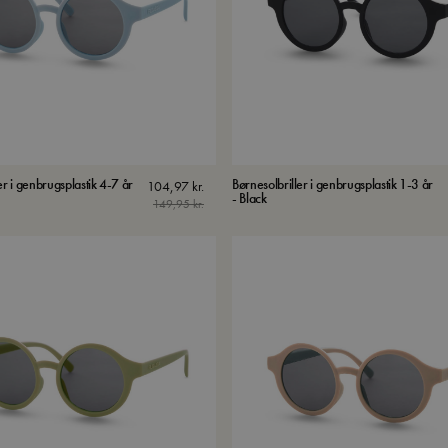
er i genbrugsplastik 4-7 år
Børnesolbriller i genbrugsplastik 1-3 år
104,97
kr.
- Black
149,95
kr.