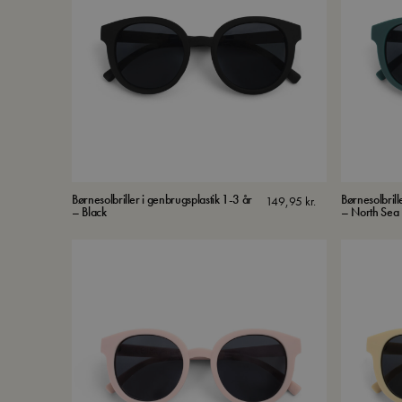
Børnesolbriller i genbrugsplastik 1-3 år
Børnesolbrill
149,95
kr.
– Black
– North Sea