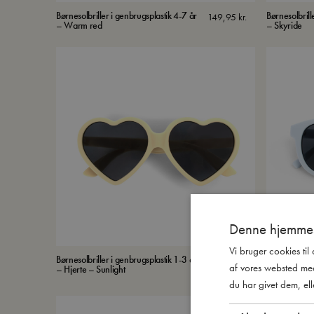
Børnesolbriller i genbrugsplastik 4-7 år
Børnesolbrill
149,95
kr.
– Warm red
– Skyride
Denne hjemmes
Vi bruger cookies til
Børnesolbriller i genbrugsplastik 1-3 år
Børnesolbrill
149,95
kr.
af vores websted me
– Hjerte – Sunlight
– Skyride
du har givet dem, ell