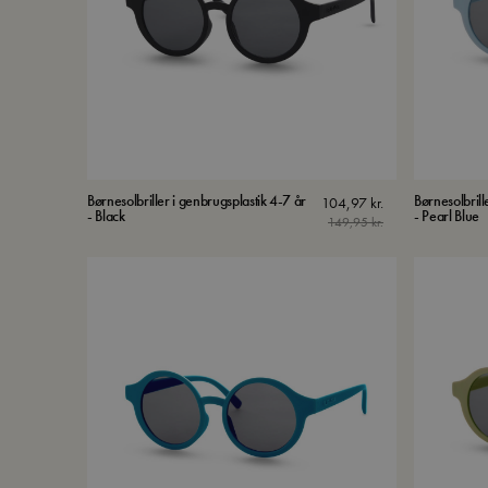
Børnesolbriller i genbrugsplastik 4-7 år
Børnesolbrill
104,97
kr.
- Black
- Pearl Blue
149,95
kr.