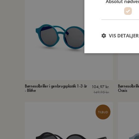
Absolut nødve
TILBUD
VIS DETALJER
Børnesolbriller i genbrugsplastik 1-3 år
Børnesolbrill
104,97
kr.
- Blithe
Oasis
149,95
kr.
TILBUD