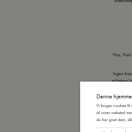
indeholde
Visa, Visa
Ingen kred
et højere 
PayPal-god
Denne hjemmes
Vi bruger cookies til
af vores websted me
Vi leverer
du har givet dem, ell
land, der l