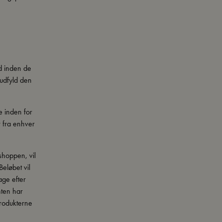
d inden de
 udfyld den
e inden for
 fra enhver
shoppen, vil
Beløbet vil
age efter
nten har
produkterne