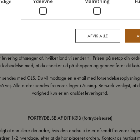
dig gratis forsendelse.
ndige
Ydeevne
Målretning
Fu
e varer er på lager, bliver din ordre normalt afsendt fra vores lager inde
hverdage, fra vi modtager din ordre i systemet.
AFVIS ALLE
A
FORSENDELSESPRISER
r levering afhænger af, hvilket land vi sender til. Prisen på netop din or
i forbindelse med, at du checker ud på shoppen og gennemfører dit køb
er sendes med GLS. Du vil modtage en e-mail med forsendelsesoplysninge
å vej. Alle ordrer sendes fra vores lager i Auning. Bemærk venligst, at 
varighed kun er en anslået leveringstid.
FORTRYDELSE AF DIT KØB (fortrydelsesret)
ligt at annullere din ordre, hvis den endnu ikke er afsendt fra vores lage
drer 1-2 hverdage, efter at du har placeret ordren. Kontakt os hurtigst m