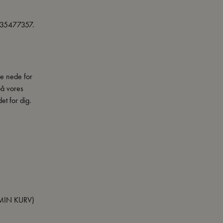
 35477357.
e nede for
på vores
et for dig.
 (MIN KURV)