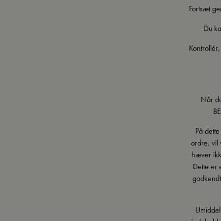
Fortsæt ge
Du ka
Kontrollér
Når du
BE
På dette
ordre, vil
hæver ikk
Dette er 
godkendt,
Umiddelb