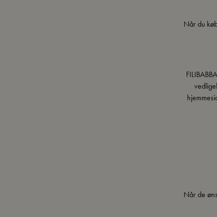
Når du kø
FILIBABBA
vedlige
hjemmeside
Når de øns