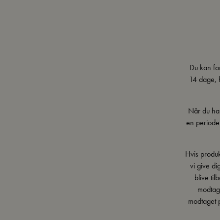
Du kan fo
14 dage, h
Når du har
en periode
Hvis produk
vi give di
blive ti
modtage
modtaget p