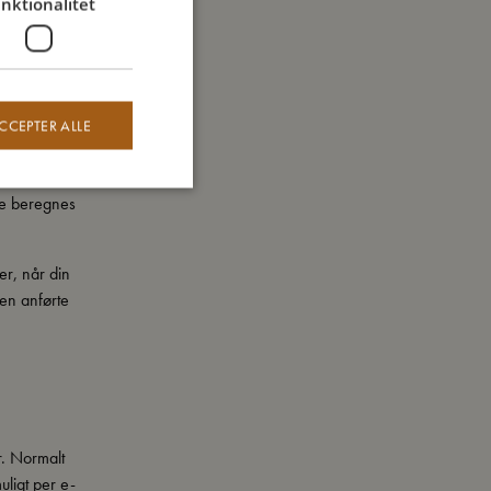
nktionalitet
n for 1-2
CCEPTER ALLE
dre beregnes
.
r, når din
den anførte
r. Normalt
uligt per e-