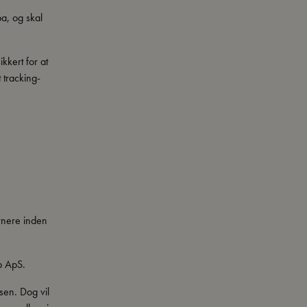
ba, og skal
kkert for at
 tracking-
rnere inden
p ApS.
sen. Dog vil