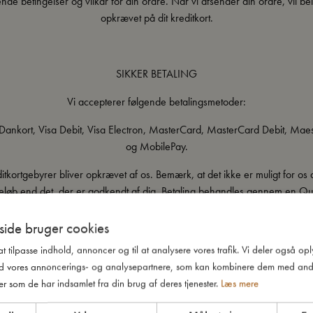
nde betingelser og vilkår for din ordre. Når vi afsender din ordre, vil bel
opkrævet på dit kreditkort.
SIKKER BETALING
Vi accepterer følgende betalingsmetoder:
 Dankort, Visa Debit, Visa Electron, MasterCard, MasterCard Debit, Maes
og MobilePay.
itkortgebyrer bliver opkrævet af os. Bemærk, at det ikke er muligt for os
beløb end det, der er godkendt af dig. Betaling behandles gennem en Qui
kendt og certificeret sikker betalingsløsning. Vi hæver først din betaling,
afsendt din ordre.
ide bruger cookies
 at tilpasse indhold, annoncer og til at analysere vores trafik. Vi deler også o
FORSENDELSE OG LEVERING
d vores annoncerings- og analysepartnere, som kan kombinere dem med and
 til alle lande i Den Europæiske Union (EU). Fragtomkostningen afhænger
er som de har indsamlet fra din brug af deres tjenester.
Læs mere
everes til, og købets beløb. Se forsendelsesomkostninger samt hvilket belø