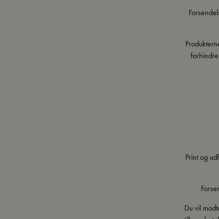
Forsendels
Produkterne
forhindre
Print og u
Forse
Du vil modt