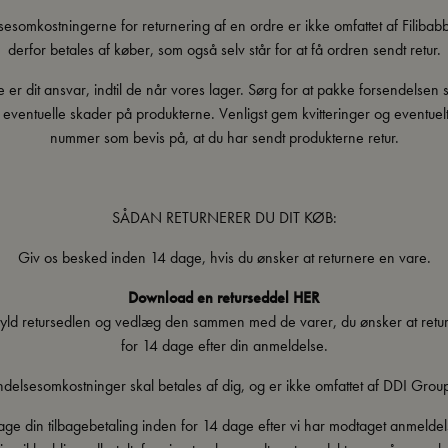
esomkostningerne for returnering af en ordre er ikke omfattet af Filibab
derfor betales af køber, som også selv står for at få ordren sendt retur.
 er dit ansvar, indtil de når vores lager. Sørg for at pakke forsendelsen si
 eventuelle skader på produkterne. Venligst gem kvitteringer og eventuelt
nummer som bevis på, at du har sendt produkterne retur.
SÅDAN RETURNERER DU DIT KØB:
Giv os besked inden 14 dage, hvis du ønsker at returnere en vare.
Download en returseddel HER
dfyld retursedlen og vedlæg den sammen med de varer, du ønsker at retu
for 14 dage efter din anmeldelse.
ndelsesomkostninger skal betales af dig, og er ikke omfattet af DDI Grou
age din tilbagebetaling inden for 14 dage efter vi har modtaget anmeldel