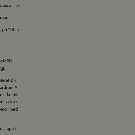
dresse m.v.
asse'.
ik på "FIND
NNEMFØR
gt.
teret din
 ordren. Vi
din konto.
rt ikke er
e-mail med
ail, også