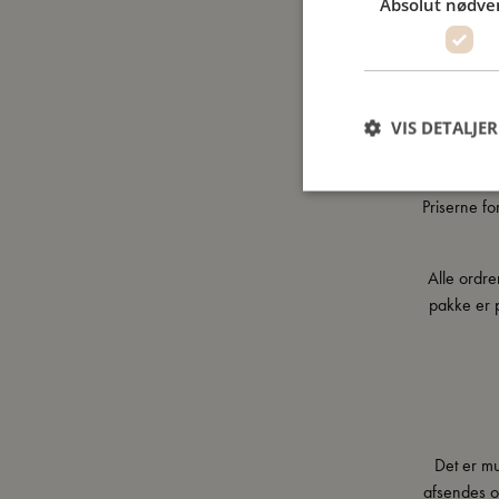
Absolut nødve
Hvis din
VIS DETALJER
Priserne fo
Alle ordr
pakke er p
Det er mu
afsendes or