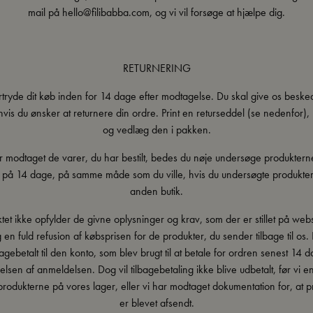
mail på hello@filibabba.com, og vi vil forsøge at hjælpe dig.
RETURNERING
rtryde dit køb inden for 14 dage efter modtagelse. Du skal give os beske
vis du ønsker at returnere din ordre. Print en returseddel (se nedenfor),
og vedlæg den i pakken.
 modtaget de varer, du har bestilt, bedes du nøje undersøge produktern
 på 14 dage, på samme måde som du ville, hvis du undersøgte produkter
anden butik.
tet ikke opfylder de givne oplysninger og krav, som der er stillet på web
g en fuld refusion af købsprisen for de produkter, du sender tilbage til os. 
lbagebetalt til den konto, som blev brugt til at betale for ordren senest 14 d
lsen af anmeldelsen. Dog vil tilbagebetaling ikke blive udbetalt, før vi e
rodukterne på vores lager, eller vi har modtaget dokumentation for, at 
er blevet afsendt.