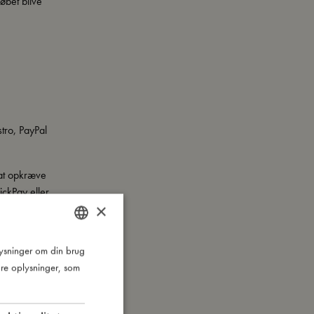
øbet blive
tro, PayPal
 at opkræve
ckPay eller
×
 når vi har
plysninger om din brug
DANISH
re oplysninger, som
ENGLISH
 af hvilket
b, der giver
GERMAN