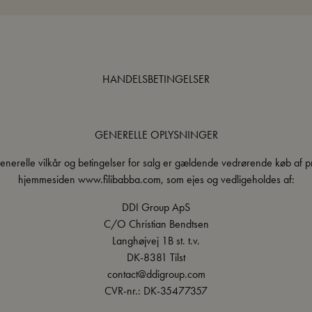
HANDELSBETINGELSER
GENERELLE OPLYSNINGER
enerelle vilkår og betingelser for salg er gældende vedrørende køb af p
hjemmesiden www.filibabba.com, som ejes og vedligeholdes af:
DDI Group ApS
C/O Christian Bendtsen
Langhøjvej 1B st. t.v.
DK-8381 Tilst
contact@ddigroup.com
CVR-nr.: DK-35477357