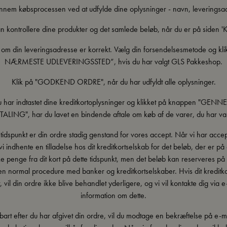
nnem købsprocessen ved at udfylde dine oplysninger - navn, leveringsa
n kontrollere dine produkter og det samlede beløb, når du er på siden 'K
, om din leveringsadresse er korrekt. Vælg din forsendelsesmetode og kl
NÆRMESTE UDLEVERINGSSTED”, hvis du har valgt GLS Pakkeshop.
Klik på "GODKEND ORDRE", når du har udfyldt alle oplysninger.
 har indtastet dine kreditkortoplysninger og klikket på knappen "GE
TALING", har du lavet en bindende aftale om køb af de varer, du har val
 tidspunkt er din ordre stadig genstand for vores accept. Når vi har accep
 vi indhente en tilladelse hos dit kreditkortselskab for det beløb, der er på
e penge fra dit kort på dette tidspunkt, men det beløb kan reserveres på 
en normal procedure med banker og kreditkortselskaber. Hvis dit kreditko
 vil din ordre ikke blive behandlet yderligere, og vi vil kontakte dig via 
information om dette.
art efter du har afgivet din ordre, vil du modtage en bekræftelse på e-m