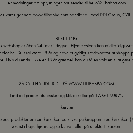
Anmodninger om oplysninger bør sendes til hello@filibabba.com
ber varer gennem www.filibabba.com handler du med DDI Group, CVR:
BESTILLING
s webshop er åben 24 timer i døgnet. Hjemmesiden kan midlertidigt vær
holdelse. Du skal være 18 år og have et gyldigt kreditkort for at shoppe 
. Hvis du endnu ikke er 18 år gammel, kan du få en voksen til at gøre d
SÅDAN HANDLER DU PÅ WWW.FILIBABBA.COM
Find det produkt du ønsker og klik derefter på "LÆG I KURV”.
I kurven:
kede produkter er i din kurv, kan du klikke på knappen med kurv-ikon
øverst i højre hjørne og se kurven eller gå direkte til kassen.