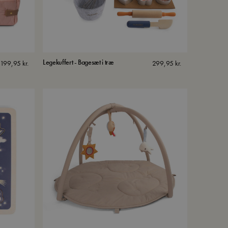
Legekuffert - Bagesæt i træ
.199,95
kr.
299,95
kr.