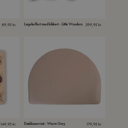
Legekuffert med kikkert - Little Wonders
89,95
kr.
299,95
kr.
Dækkeserviet - Warm Grey
149,95
kr.
179,95
kr.