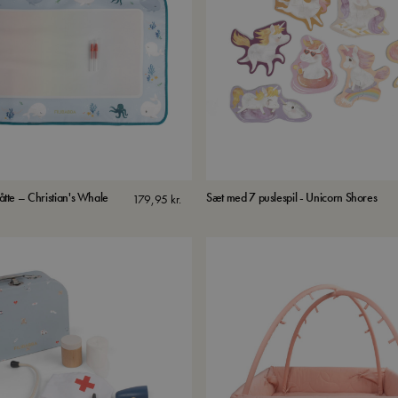
te – Christian's Whale
Sæt med 7 puslespil - Unicorn Shores
179,95
kr.