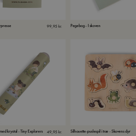
rpresse
Pegebog - I skoven
99,95
kr.
ed krystal - Tiny Explorers
Silhouette-puslespil i træ - Skovens dyr
49,95
kr.