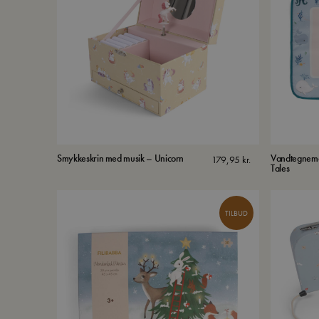
Smykkeskrin med musik – Unicorn
Vandtegnemåt
179,95
kr.
Tales
TILBUD