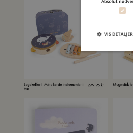
Absolut nødve
VIS DETALJER
Legekuffert - Mine første instrumenter i
Magnetisk le
299,95
kr.
træ