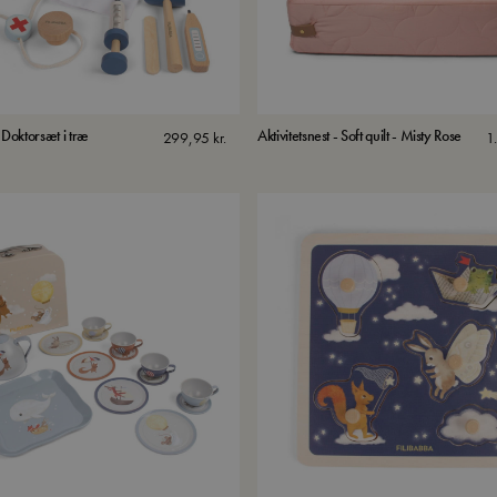
 Doktorsæt i træ
Aktivitetsnest - Soft quilt - Misty Rose
299,95
kr.
1