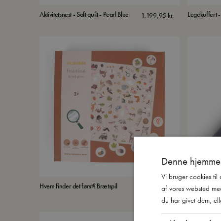
Aktivitetsnest - Soft quilt - Pearl Blue
Legekuffert - 
1.199,95
kr.
Denne hjemmes
Vi bruger cookies til
Hvem finder det først? Brætspil
Kaleidoskop
149,95
kr.
af vores websted me
du har givet dem, ell