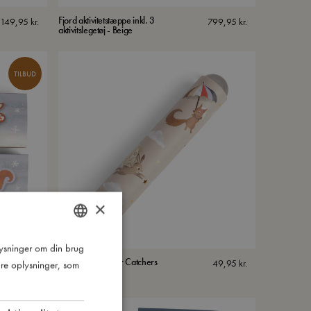
Fjord aktivitetstæppe inkl. 3
149,95
kr.
799,95
kr.
aktivitslegetøj - Beige
TILBUD
×
plysninger om din brug
DANISH
Kaleidoskop - Star Catchers
69,97
kr.
49,95
kr.
re oplysninger, som
ENGLISH
99,95
kr.
GERMAN