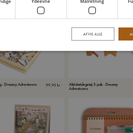
ndige
Ydeevne
Målretning
Fu
AFVIS ALLE
A
g - Dreamy Adventurers
Aktivitetslegetøj 3-pak - Dreamy
99,95
kr.
Adventurers