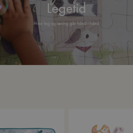
Legetid
Hvor leg og læring går hånd i hånd