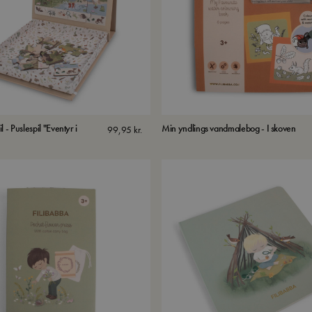
 - Puslespil "Eventyr i
Min yndlings vandmalebog - I skoven
99,95
kr.