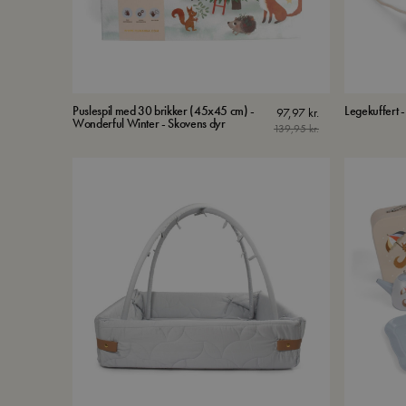
Puslespil med 30 brikker (45x45 cm) -
Legekuffert -
97,97
kr.
Wonderful Winter - Skovens dyr
139,95
kr.