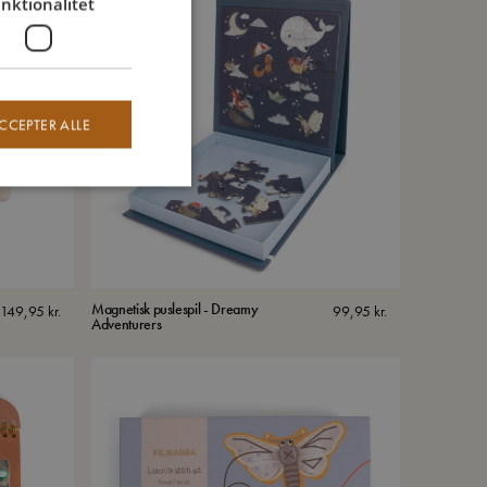
nktionalitet
CCEPTER ALLE
Magnetisk puslespil - Dreamy
149,95
kr.
99,95
kr.
Adventurers