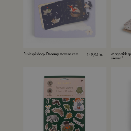
Puslespilsbog - Dreamy Adventurers
Magnetisk spil
149,95
kr.
skoven"