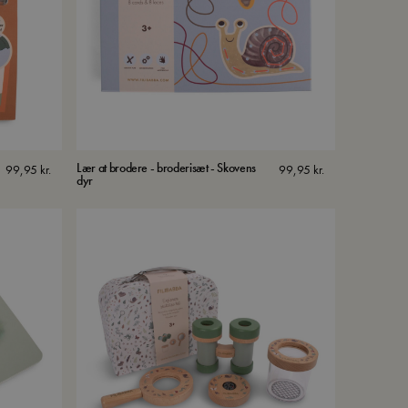
Lær at brodere - broderisæt - Skovens
99,95
kr.
99,95
kr.
dyr