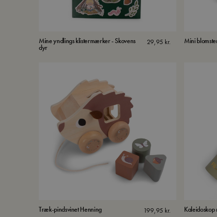
Mine yndlings klistermærker - Skovens
Mini blomste
29,95
kr.
dyr
Træk-pindsvinet Henning
Kaleidoskop m
199,95
kr.