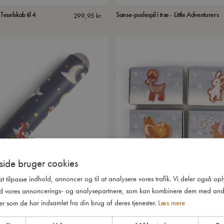
Teselskab til 4
Sanse-puslespil i træ - Little Adventurers
299,95
kr.
ide bruger cookies
 at tilpasse indhold, annoncer og til at analysere vores trafik. Vi deler også o
 - Dreamy Adventurers
Sæt med 4 puslespil - Wonderful Winter
49,95
kr.
d vores annoncerings- og analysepartnere, som kan kombinere dem med and
- Skovens dyr
er som de har indsamlet fra din brug af deres tjenester.
Læs mere