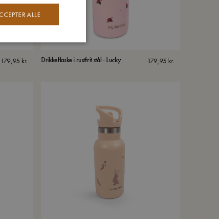
CCEPTER ALLE
Drikkeflaske i rustfrit stål - Lucky
179,95
kr.
179,95
kr.