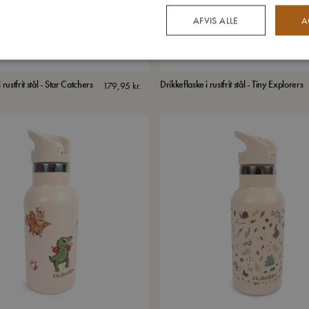
AFVIS ALLE
A
 rustfrit stål - Star Catchers
Drikkeflaske i rustfrit stål - Tiny Explorers
179,95
kr.