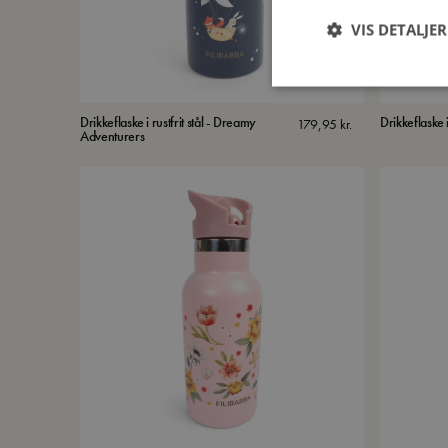
VIS DETALJER
Drikkeflaske i rustfrit stål - Dreamy
Drikkeflaske i
179,95
kr.
Adventurers