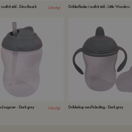
 rustfrit stål - Dino Beach
Drikkeflaske i rustfrit stål - Little Wonders
Udsolgt
d sugerør - Dark grey
Drikkekop med håndtag - Dark grey
Udsolgt