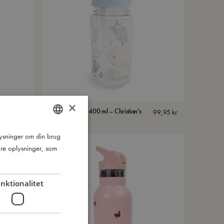
×
Drikkedunk i plast 400 ml – Christian's
99,95
kr.
99,95
kr.
Whale Tales
plysninger om din brug
DANISH
re oplysninger, som
ENGLISH
GERMAN
nktionalitet