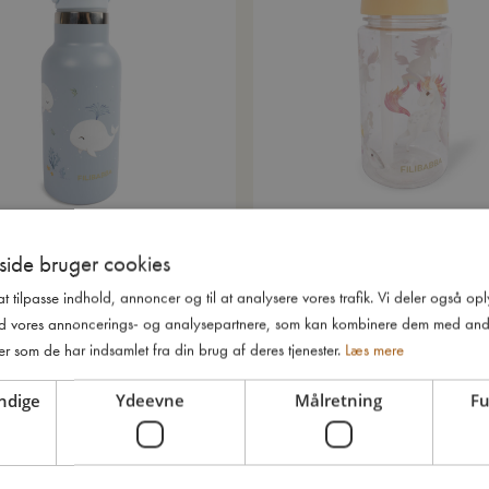
rustfrit stål - Christian's
Drikkedunk i plast 400 ml – Unicorn
179,95
kr.
ide bruger cookies
Shores
 at tilpasse indhold, annoncer og til at analysere vores trafik. Vi deler også o
d vores annoncerings- og analysepartnere, som kan kombinere dem med and
er som de har indsamlet fra din brug af deres tjenester.
Læs mere
ndige
Ydeevne
Målretning
Fu