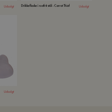
Drikkeflaske i rustfrit stål - Carrot Thief
Udsolgt
Udsolgt
Udsolgt