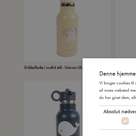
Drikkeflaske i rustfrit stål - Unicorn Shore
Drikkeflaske i 
179,95
kr.
Denne hjemmes
Whale Tales
Vi bruger cookies til
af vores websted me
du har givet dem, ell
Absolut nødve