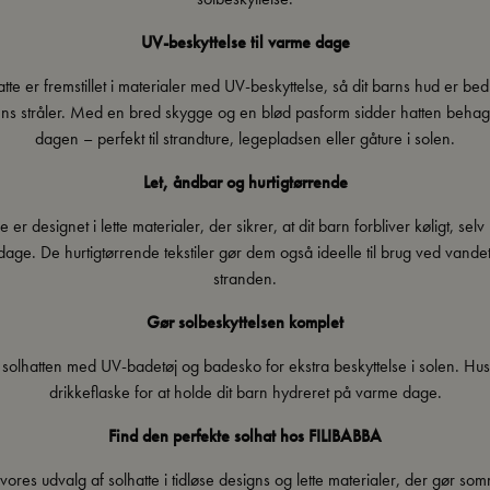
UV-beskyttelse til varme dage
tte er fremstillet i materialer med UV-beskyttelse, så dit barns hud er b
ns stråler. Med en bred skygge og en blød pasform sidder hatten behage
dagen – perfekt til strandture, legepladsen eller gåture i solen.
Let, åndbar og hurtigtørrende
 er designet i lette materialer, der sikrer, at dit barn forbliver køligt, se
ge. De hurtigtørrende tekstiler gør dem også ideelle til brug ved vandet
stranden.
Gør solbeskyttelsen komplet
 solhatten med
UV-badetøj og badesko
for ekstra beskyttelse i solen. Hu
drikkeflaske
for at holde dit barn hydreret på varme dage.
Find den perfekte solhat hos FILIBABBA
vores udvalg af solhatte i tidløse designs og lette materialer, der gør s