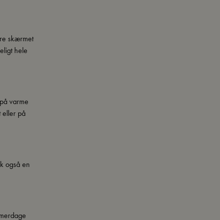
edre skærmet
ligt hele
lv på varme
 eller på
sk også en
ommerdage