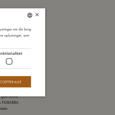
×
plysninger om din brug
DANISH
re oplysninger, som
ENGLISH
GERMAN
nktionalitet
CCEPTER ALLE
En god
solhat
os FILIBABBA
ektiv