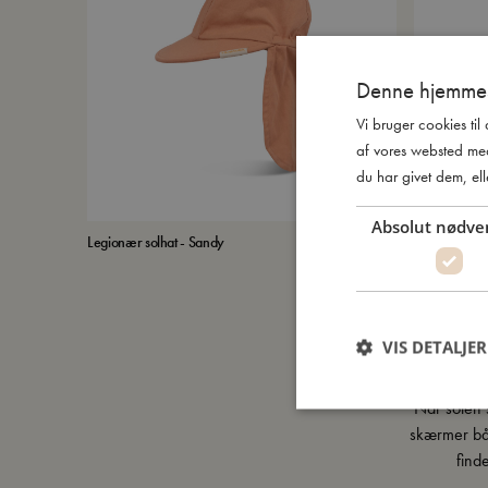
Denne hjemmes
Vi bruger cookies til
af vores websted me
du har givet dem, ell
Absolut nødve
Legionær solhat - Sandy
Lykke – UV-
149,95
kr.
Blossom
VIS DETALJER
Når solen s
skærmer båd
find