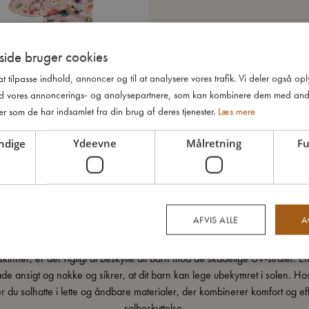
ide bruger cookies
 at tilpasse indhold, annoncer og til at analysere vores trafik. Vi deler også o
d vores annoncerings- og analysepartnere, som kan kombinere dem med and
er som de har indsamlet fra din brug af deres tjenester.
Læs mere
ndige
Ydeevne
Målretning
Fu
solhat 1-3 år – Ocean
Udsolgt
AFVIS ALLE
A
Solhatte – skånsom solbeskyttelse til de små
kinner, er det vigtigt at beskytte dit barn mod de skadelige UV-stråler. 
e ansigt og nakke og sikrer, at dit barn kan lege ubekymret i solen. H
er du solhatte i lette og åndbare materialer, der kombinerer komfort og eff
solbeskyttelse.