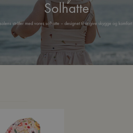
Solhatte
solens stråler med vores solhatte – designet til at give skygge og komfor