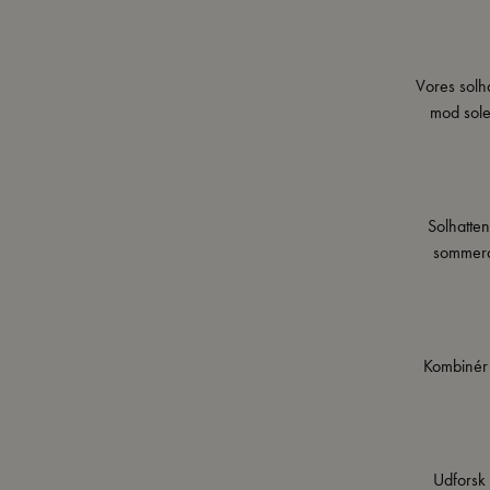
Vores solha
mod sole
Solhattene
sommerda
Kombinér
Udforsk 